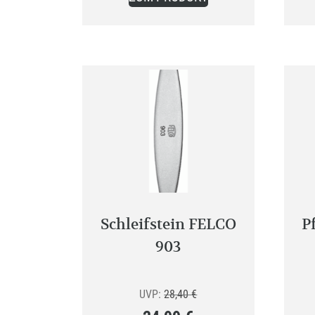
Schleifstein FELCO
P
903
Ursprünglicher
UVP:
28,40
€