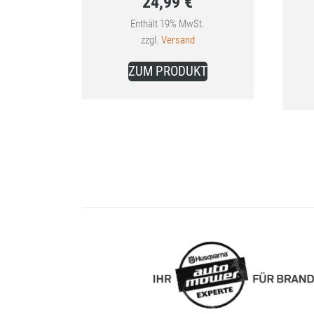
24,99
€
Preis
Aktueller
war:
Enthält 19% MwSt.
zzgl.
Versand
Preis
28,40 €
ist:
ZUM PRODUKT
24,99 €.