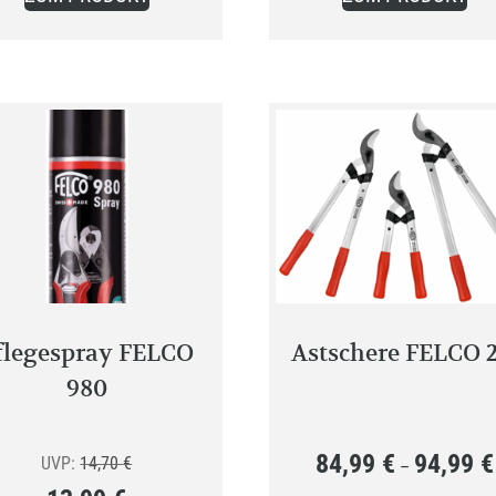
49,99 €.
flegespray FELCO
Astschere FELCO 2
980
84,99
€
94,99
€
Ursprünglicher
UVP:
14,70
€
–