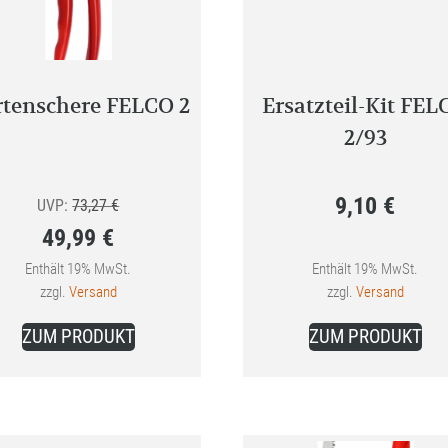
rtenschere FELCO 2
Ersatzteil-Kit FEL
2/93
9,10
€
Ursprünglicher
UVP:
73,27
€
49,99
€
Preis
Aktueller
war:
Enthält 19% MwSt.
Enthält 19% MwSt.
zzgl.
Versand
zzgl.
Versand
Preis
73,27 €
ist:
ZUM PRODUKT
ZUM PRODUKT
49,99 €.