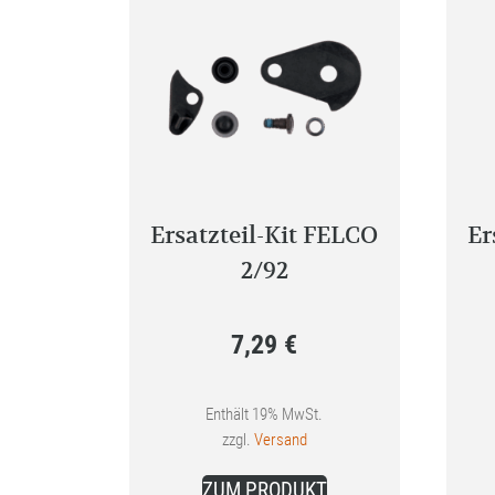
Ersatzteil-Kit FELCO
Er
2/92
7,29
€
Enthält 19% MwSt.
zzgl.
Versand
ZUM PRODUKT