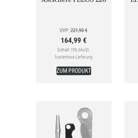
Ursprünglicher
UVP:
221,90
€
164,99
€
Preis
Aktueller
war:
Enthält 19% MwSt.
kostenlose Lieferung
Preis
221,90 €
ist:
ZUM PRODUKT
164,99 €.