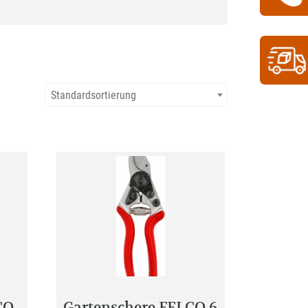
Standardsortierung
CO
Gartenschere FELCO 6