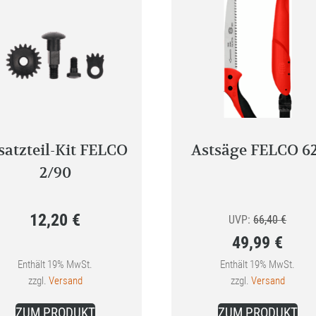
satzteil-Kit FELCO
Astsäge FELCO 6
2/90
12,20
€
Ursprü
UVP:
66,40
€
49,99
€
Preis
Aktueller
war:
Enthält 19% MwSt.
Enthält 19% MwSt.
zzgl.
Versand
zzgl.
Versand
Preis
66,40 
ist:
ZUM PRODUKT
ZUM PRODUKT