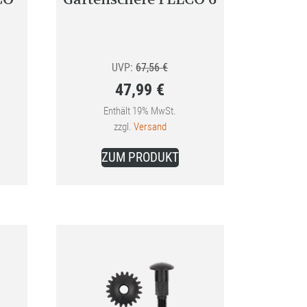
Ursprünglicher
UVP:
67,56
€
47,99
€
Preis
Aktueller
war:
Enthält 19% MwSt.
zzgl.
Versand
Preis
67,56 €
ist:
ZUM PRODUKT
47,99 €.