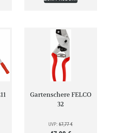
24,99 €.
11
Gartenschere FELCO
32
Preisspanne:
Ursprünglicher
UVP:
67,77
€