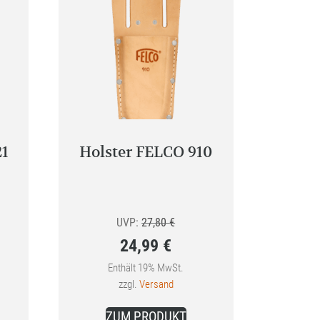
21
Holster FELCO 910
nglicher
Ursprünglicher
UVP:
27,80
€
24,99
€
Preis
Aktueller
war:
Enthält 19% MwSt.
zzgl.
Versand
€
Preis
27,80 €
ist:
ZUM PRODUKT