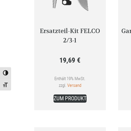
Ersatzteil-Kit FELCO
Ga
2/3-1
19,69
€
Toggle High Contrast
Enthält 19% MwSt.
zzgl.
Versand
Toggle Font size
ZUM PRODUKT