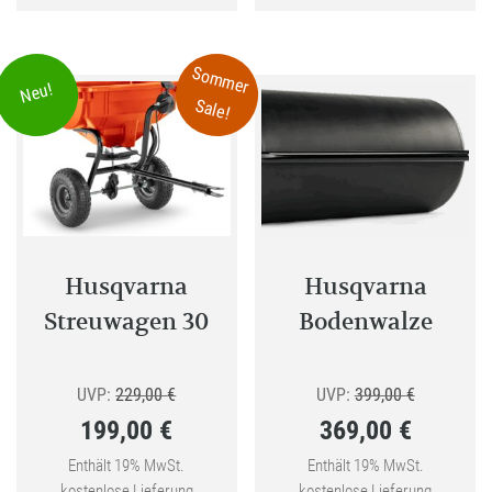
Sommer
Neu!
Sale!
Husqvarna
Husqvarna
Streuwagen 30
Bodenwalze
Ursprünglicher
Ursprüngli
UVP:
229,00
€
UVP:
399,00
€
199,00
€
369,00
€
Preis
Preis
Aktueller
war:
Aktueller
war:
Enthält 19% MwSt.
Enthält 19% MwSt.
kostenlose Lieferung
kostenlose Lieferung