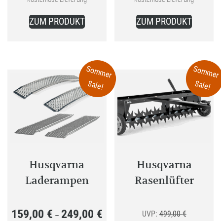
Preis
229,00 €
Preis
399,00 €
ist:
ist:
ZUM PRODUKT
ZUM PRODUKT
199,00 €.
369,00 €.
Sommer
Sommer
Sale!
Sale!
Husqvarna
Husqvarna
Laderampen
Rasenlüfter
159,00
€
249,00
€
Preisspanne:
Ursprüngli
UVP:
499,00
€
–