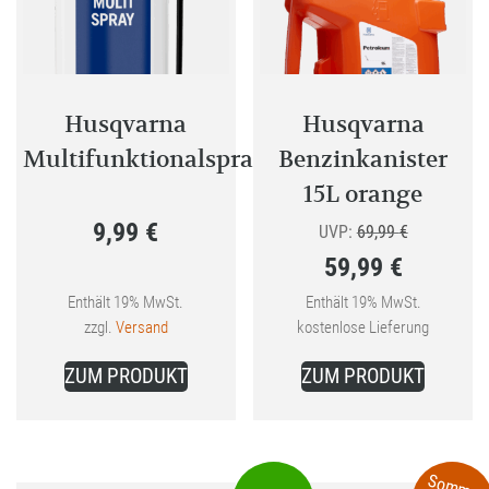
Husqvarna
Husqvarna
Multifunktionalspray
Benzinkanister
15L orange
9,99
€
Ursprünglic
UVP:
69,99
€
59,99
€
Preis
Aktueller
war:
Enthält 19% MwSt.
Enthält 19% MwSt.
zzgl.
Versand
kostenlose Lieferung
Preis
69,99 €
ist:
ZUM PRODUKT
ZUM PRODUKT
59,99 €.
Sommer