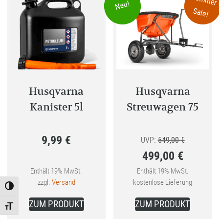
Neu!
Sale!
Husqvarna
Husqvarna
Kanister 5l
Streuwagen 75
9,99
€
Ursprüngli
UVP:
549,00
€
499,00
€
Preis
Aktueller
war:
Enthält 19% MwSt.
Enthält 19% MwSt.
zzgl.
Versand
kostenlose Lieferung
Preis
549,00 €
Toggle High Contrast
ist:
ZUM PRODUKT
ZUM PRODUKT
Toggle Font size
499,00 €.