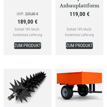
werden
Anbauplattform
119,00
€
Ursprünglicher
UVP:
229,00
€
189,00
€
Preis
Aktueller
war:
Enthält 19% MwSt.
Enthält 19% MwSt.
kostenlose Lieferung
kostenlose Lieferung
Preis
229,00 €
ist:
ZUM PRODUKT
ZUM PRODUKT
189,00 €.