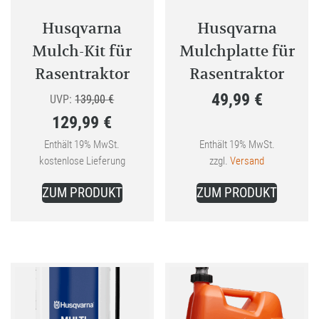
der
Produktseite
Husqvarna
Husqvarna
gewählt
Mulch-Kit für
Mulchplatte für
werden
Rasentraktor
Rasentraktor
49,99
€
Ursprünglicher
UVP:
139,00
€
129,99
€
Preis
Aktueller
war:
Enthält 19% MwSt.
Enthält 19% MwSt.
kostenlose Lieferung
zzgl.
Versand
Preis
139,00 €
ist:
ZUM PRODUKT
ZUM PRODUKT
129,99 €.