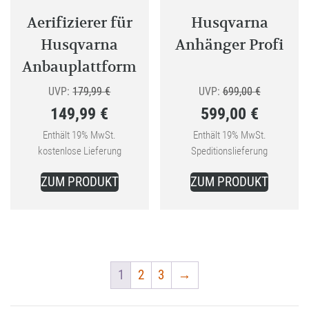
Aerifizierer für
Husqvarna
Husqvarna
Anhänger Profi
Anbauplattform
Ursprünglicher
Ursprüngli
UVP:
179,99
€
UVP:
699,00
€
149,99
€
599,00
€
Preis
Preis
Aktueller
war:
Aktueller
war:
Enthält 19% MwSt.
Enthält 19% MwSt.
kostenlose Lieferung
Speditionslieferung
Preis
179,99 €
Preis
699,00 €
ist:
ist:
ZUM PRODUKT
ZUM PRODUKT
149,99 €.
599,00 €.
1
2
3
→