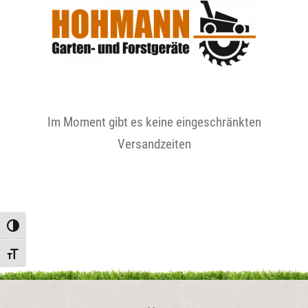
Im Moment gibt es keine eingeschränkten
Versandzeiten
Toggle High Contrast
Toggle Font size