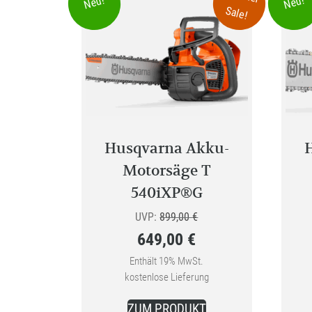
Neu!
Neu!
Sale!
Husqvarna Akku-
Motorsäge T
540iXP®G
Ursprünglicher
UVP:
899,00
€
649,00
€
Preis
Aktueller
war:
Enthält 19% MwSt.
kostenlose Lieferung
Preis
899,00 €
ist:
ZUM PRODUKT