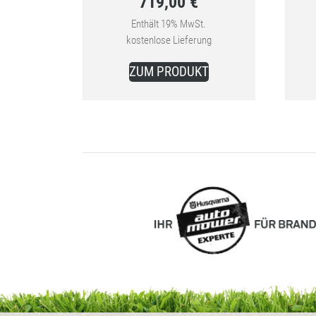
719,00
€
Preis
Aktueller
war:
Enthält 19% MwSt.
kostenlose Lieferung
Preis
949,00 €
ist:
ZUM PRODUKT
719,00 €.