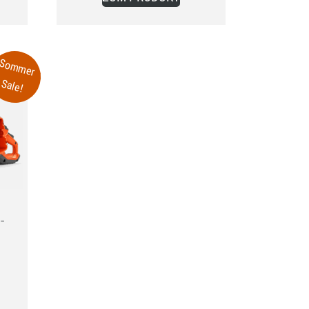
699,00 €.
Sommer
Sale!
-
ünglicher