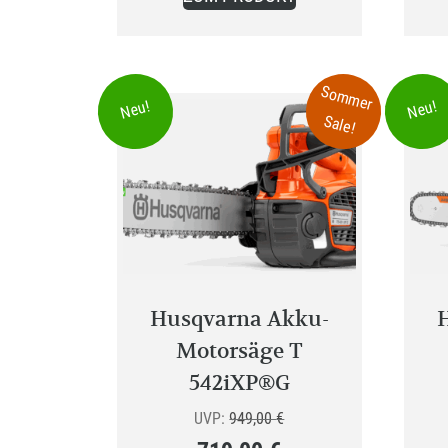
649,00 €.
Sommer
Neu!
Neu!
Sale!
Husqvarna Akku-
Motorsäge T
542iXP®G
Ursprünglicher
UVP:
949,00
€