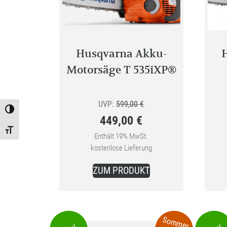
auf
der
Produktseite
gewählt
Husqvarna Akku-
werden
Motorsäge T 535iXP®
Ursprünglicher
UVP:
599,00
€
Toggle High Contrast
449,00
€
Preis
Toggle Font size
Aktueller
war:
Enthält 19% MwSt.
kostenlose Lieferung
Preis
599,00 €
ist:
ZUM PRODUKT
449,00 €.
Sommer