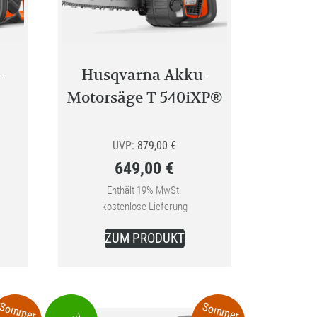
-
Husqvarna Akku-
Motorsäge T 540iXP®
ünglicher
Ursprünglicher
UVP:
879,00
€
649,00
€
Preis
Aktueller
war:
Enthält 19% MwSt.
kostenlose Lieferung
0 €
Preis
879,00 €
ist:
ZUM PRODUKT
649,00 €.
Sommer
Sommer