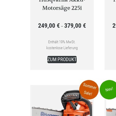
Motorsäge 225i
249,00
€
379,00
€
2
Preisspanne:
–
249,00 €
bis
Enthält 19% MwSt.
kostenlose Lieferung
379,00 €
Dieses
ZUM PRODUKT
Produkt
weist
mehrere
Varianten
Sommer
Neu!
auf.
Sale!
Die
Optionen
können