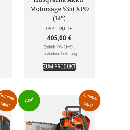
Motorsäge 535i XP®
(14″)
ünglicher
Ursprünglicher
UVP:
549,00
€
405,00
€
Preis
Aktueller
war:
Enthält 19% MwSt.
kostenlose Lieferung
0 €
Preis
549,00 €
ist:
ZUM PRODUKT
405,00 €.
Sommer
Sommer
Neu!
Sale!
Sale!