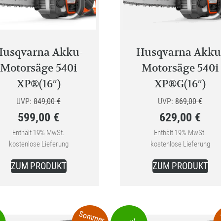
auf
der
Produktseite
gewählt
Husqvarna Akku-
Husqvarna Akku
werden
Motorsäge 540i
Motorsäge 540i
XP®(16″)
XP®G(16″)
Ursprünglicher
Urspr
UVP:
849,00
€
UVP:
869,00
€
599,00
€
629,00
€
Preis
Preis
Aktueller
war:
Aktueller
war:
Enthält 19% MwSt.
Enthält 19% MwSt.
kostenlose Lieferung
kostenlose Lieferung
Preis
849,00 €
Preis
869,0
ist:
ist:
ZUM PRODUKT
ZUM PRODUKT
599,00 €.
629,00 €.
Sommer