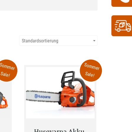
Standardsortierung
Sommer
Sommer
Sale!
Sale!
-
Husqvarna Akku-