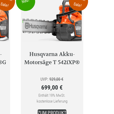
Neu!
Sale!
Sale!
-
Husqvarna Akku-
P®G
Motorsäge T 542iXP®
ünglicher
Ursprünglicher
UVP:
929,00
€
699,00
€
Preis
Aktueller
war:
Enthält 19% MwSt.
kostenlose Lieferung
0 €
Preis
929,00 €
ist:
ZUM PRODUKT