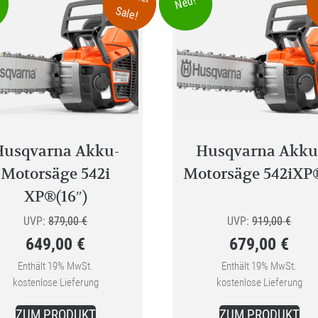
Neu!
Sale!
Husqvarna Akku-
Husqvarna Akku
Motorsäge 542i
Motorsäge 542iX
XP®(16″)
Ursprünglicher
Urspr
UVP:
879,00
€
UVP:
919,00
€
649,00
€
679,00
€
Preis
Preis
Aktueller
war:
Aktueller
war:
Enthält 19% MwSt.
Enthält 19% MwSt.
kostenlose Lieferung
kostenlose Lieferung
Preis
879,00 €
Preis
919,0
ist:
ist:
ZUM PRODUKT
ZUM PRODUKT