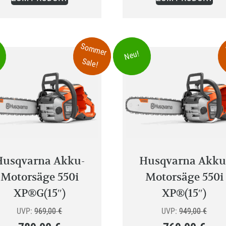
649,00 €.
679,00 €.
Sommer
Neu!
Sale!
Husqvarna Akku-
Husqvarna Akku
Motorsäge 550i
Motorsäge 550i
XP®G(15″)
XP®(15″)
Ursprünglicher
Urspr
UVP:
969,00
€
UVP:
949,00
€