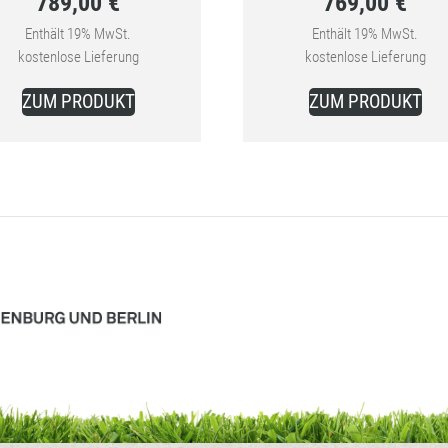
789,00
€
769,00
€
Preis
Preis
Aktueller
war:
Aktueller
war:
Enthält 19% MwSt.
Enthält 19% MwSt.
kostenlose Lieferung
kostenlose Lieferung
Preis
969,00 €
Preis
949,0
ist:
ist:
ZUM PRODUKT
ZUM PRODUKT
789,00 €.
769,00 €.