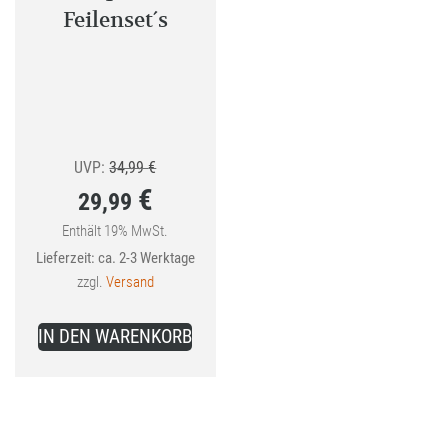
gewählt
gewählt
Feilenset´s
werden
werden
Ursprünglicher
UVP:
34,99
€
€
29,99
Preis
war:
Enthält 19% MwSt.
Aktueller
Lieferzeit: ca. 2-3 Werktage
34,99 €
Preis
zzgl.
Versand
ist:
29,99 €.
IN DEN WARENKORB