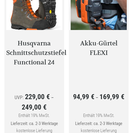
Optionen
können
auf
der
Produktseite
gewählt
Husqvarna
Akku-Gürtel
werden
Schnittschutzstiefel
FLEXI
Functional 24
229,00
€
94,99
€
169,99
€
Prei
UVP:
–
–
249,00
€
94,9
Preisspanne:
bis
Enthält 19% MwSt.
Enthält 19% MwSt.
229,00 €
Lieferzeit: ca. 2-3 Werktage
Lieferzeit: ca. 2-3 Werktage
169,
bis
kostenlose Lieferung
kostenlose Lieferung