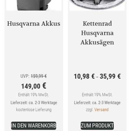
Husqvarna Akkus
Kettenrad
Husqvarna
Akkusägen
10,98
€
35,99
€
Ursprünglicher
Preis
UVP:
159,99
€
–
€
149,00
Preis
10,98
war:
bis
Enthält 19% MwSt.
Enthält 19% MwSt.
Aktueller
Lieferzeit: ca. 2-3 Werktage
Lieferzeit: ca. 2-3 Werktage
159,99 €
35,99
Preis
kostenlose Lieferung
zzgl.
Versand
ist:
Dieses
149,00 €.
IN DEN WARENKORB
ZUM PRODUKT
Produkt