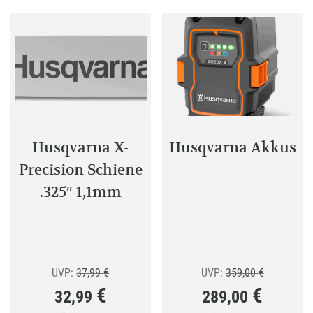
auf.
Variant
Die
auf.
Optionen
Die
können
Optione
auf
können
der
auf
Produktseite
der
gewählt
Produkt
Husqvarna X-
Husqvarna Akkus
werden
gewählt
Precision Schiene
werden
.325″ 1,1mm
Ursprünglicher
Ursprüngli
UVP:
37,99
€
UVP:
359,00
€
€
€
32,99
289,00
Preis
Preis