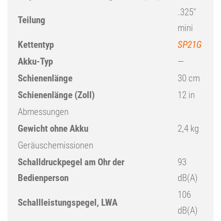
.325″
Teilung
mini
Kettentyp
SP21G
Akku-Typ
—
Schienenlänge
30 cm
Schienenlänge (Zoll)
12 in
Abmessungen
Gewicht ohne Akku
2,4 kg
Geräuschemissionen
Schalldruckpegel am Ohr der
93
Bedienperson
dB(A)
106
Schallleistungspegel, LWA
dB(A)