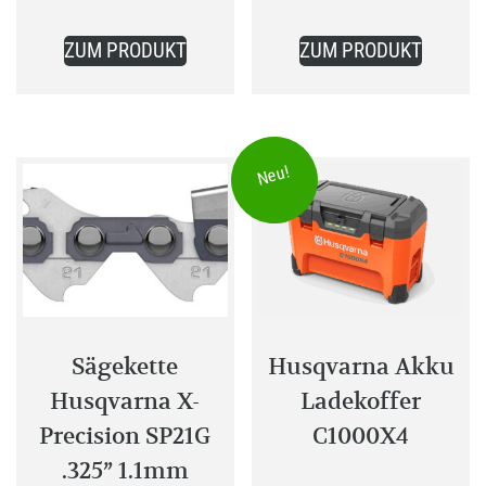
249,00 €
Dieses
Dieses
ZUM PRODUKT
ZUM PRODUKT
Produkt
Produkt
weist
weist
mehrere
mehrer
Varianten
Variant
Neu!
auf.
auf.
Die
Die
Optionen
Optione
können
können
auf
auf
der
der
Produktseite
Produkt
Sägekette
Husqvarna Akku
gewählt
gewählt
Husqvarna X-
Ladekoffer
werden
werden
Precision SP21G
C1000X4
.325” 1.1mm