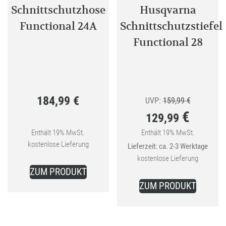
gewählt
Produkt
Schnittschutzhose
Husqvarna
werden
gewählt
Functional 24A
Schnittschutzstiefel
werden
Functional 28
184,99
€
Ursprüngli
UVP:
159,99
€
€
129,99
Preis
war:
Enthält 19% MwSt.
Enthält 19% MwSt.
Aktueller
kostenlose Lieferung
Lieferzeit: ca. 2-3 Werktage
159,99 €
Preis
kostenlose Lieferung
Dieses
ist:
ZUM PRODUKT
Produkt
Dieses
129,99 €.
ZUM PRODUKT
weist
Produkt
mehrere
weist
Varianten
mehrer