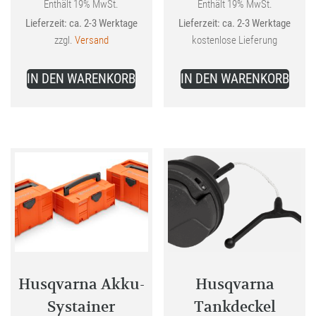
war:
war:
Enthält 19% MwSt.
Enthält 19% MwSt.
Aktueller
Aktueller
Lieferzeit: ca. 2-3 Werktage
Lieferzeit: ca. 2-3 Werktage
37,99 €
359,00 €
Preis
Preis
zzgl.
Versand
kostenlose Lieferung
ist:
ist:
32,99 €.
289,00 €.
IN DEN WARENKORB
IN DEN WARENKORB
Husqvarna Akku-
Husqvarna
Systainer
Tankdeckel