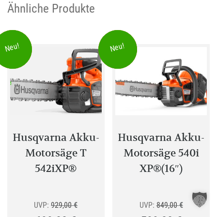
Ähnliche Produkte
Sommer
Sommer
Neu!
Neu!
Sale!
Sale!
Husqvarna Akku-
Husqvarna Akku-
Motorsäge T
Motorsäge 540i
542iXP®
XP®(16″)
Ursprünglicher
Ursprüngli
UVP:
929,00
€
UVP:
849,00
€