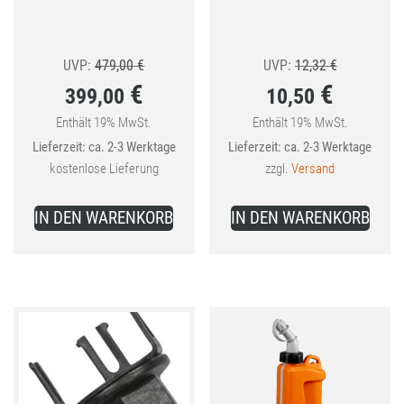
Ursprünglicher
Ursprünglic
UVP:
479,00
€
UVP:
12,32
€
€
€
399,00
10,50
Preis
Preis
war:
war:
Enthält 19% MwSt.
Enthält 19% MwSt.
Aktueller
Aktueller
Lieferzeit: ca. 2-3 Werktage
Lieferzeit: ca. 2-3 Werktage
479,00 €
12,32 €
Preis
Preis
kostenlose Lieferung
zzgl.
Versand
ist:
ist:
399,00 €.
10,50 €.
IN DEN WARENKORB
IN DEN WARENKORB