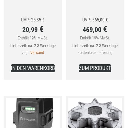
Ursprünglicher
Ursprüngli
UVP:
25,35
€
UVP:
565,00
€
€
€
20,99
469,00
Preis
Preis
war:
war:
Enthält 19% MwSt.
Enthält 19% MwSt.
Aktueller
Aktueller
Lieferzeit: ca. 2-3 Werktage
Lieferzeit: ca. 2-3 Werktage
25,35 €
565,00 €
Preis
Preis
zzgl.
Versand
kostenlose Lieferung
ist:
ist:
20,99 €.
469,00 €.
IN DEN WARENKORB
ZUM PRODUKT