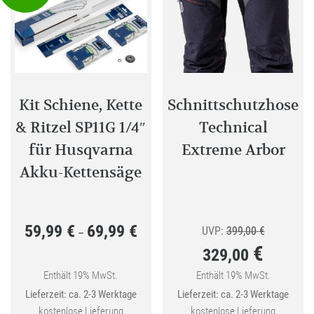
Kit Schiene, Kette
Schnittschutzhose
& Ritzel SP11G 1/4″
Technical
für Husqvarna
Extreme Arbor
Akku-Kettensäge
59,99
€
69,99
€
Preisspanne:
Ursprüngli
UVP:
399,00
€
–
€
329,00
59,99 €
Preis
bis
war:
Enthält 19% MwSt.
Enthält 19% MwSt.
Aktueller
Lieferzeit: ca. 2-3 Werktage
Lieferzeit: ca. 2-3 Werktage
69,99 €
399,00 €
Preis
kostenlose Lieferung
kostenlose Lieferung