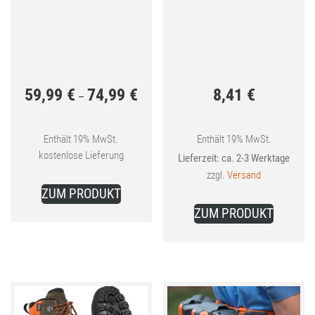
59,99
€
74,99
€
8,41
€
Preisspanne:
–
59,99 €
bis
Enthält 19% MwSt.
Enthält 19% MwSt.
kostenlose Lieferung
Lieferzeit: ca. 2-3 Werktage
74,99 €
zzgl.
Versand
Dieses
ZUM PRODUKT
Produkt
ZUM PRODUKT
weist
mehrere
Varianten
auf.
Die