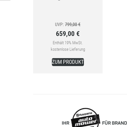
Ursprünglicher
UVP:
799,00
€
659,00
€
Preis
Aktueller
war:
Enthält 19% MwSt.
kostenlose Lieferung
Preis
799,00 €
ist:
ZUM PRODUKT
659,00 €.