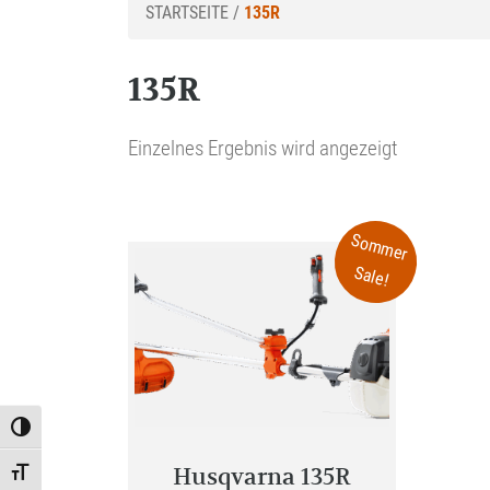
STARTSEITE
/
135R
135R
Einzelnes Ergebnis wird angezeigt
Sommer
Sale!
Toggle High Contrast
Husqvarna 135R
Toggle Font size