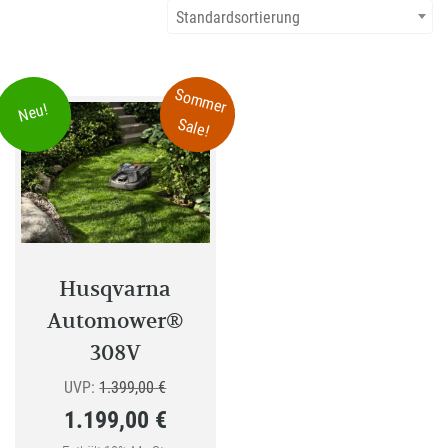
Standardsortierung
Sommer
Neu!
Sale!
Husqvarna
Automower®
308V
Ursprünglicher
UVP:
1.399,00
€
1.199,00
€
Preis