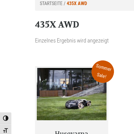
STARTSEITE
/
435X AWD
435X AWD
Einzelnes Ergebnis wird angezeigt
Sommer
Sale!
Toggle High Contrast
Toggle Font size
Husqvarna