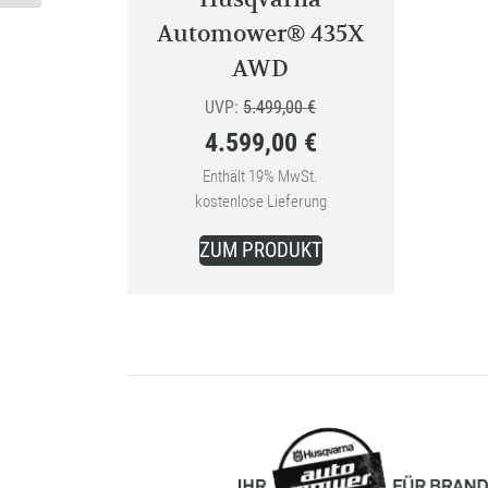
Automower® 435X
AWD
Ursprünglicher
UVP:
5.499,00
€
4.599,00
€
Preis
Aktueller
war:
Enthält 19% MwSt.
kostenlose Lieferung
Preis
5.499,00 €
ist:
ZUM PRODUKT
4.599,00 €.