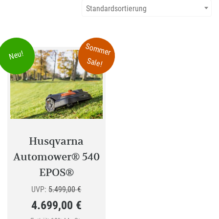
Standardsortierung
Sommer
Neu!
Sale!
Husqvarna
Automower® 540
EPOS®
Ursprünglicher
UVP:
5.499,00
€
4.699,00
€
Preis