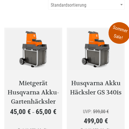
Standardsortierung
Sommer
Sale!
Mietgerät
Husqvarna Akku
Husqvarna Akku-
Häcksler GS 340is
Gartenhäcksler
45,00
€
65,00
€
Preisspanne:
Ursprüngli
UVP:
599,00
€
–
499,00
€
45,00 €
Preis