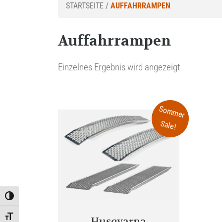
STARTSEITE
/
AUFFAHRRAMPEN
Auffahrrampen
Einzelnes Ergebnis wird angezeigt
Sommer
Sale!
Toggle High Contrast
Toggle Font size
Husqvarna