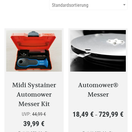
Standardsortierung
Midi Systainer
Automower®
Automower
Messer
Messer Kit
18,49
€
729,99
€
Ursprünglicher
Prei
UVP:
44,99
€
–
39,99
€
Preis
18,4