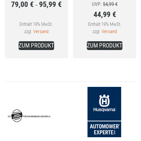
79,00
€
95,99
€
Preisspanne:
Ursprünglic
UVP:
54,99
€
–
44,99
€
79,00 €
Preis
bis
Aktueller
war:
Enthält 19% MwSt.
Enthält 19% MwSt.
zzgl.
Versand
zzgl.
Versand
95,99 €
Preis
54,99 €
Dieses
ist:
ZUM PRODUKT
ZUM PRODUKT
Produkt
44,99 €.
weist
mehrere
Varianten
auf.
Die
Optionen
können
auf
der
Produktseite