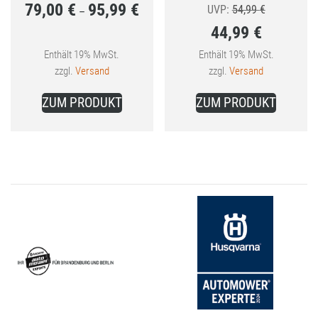
79,00
€
95,99
€
Preisspanne:
Ursprünglic
UVP:
54,99
€
–
44,99
€
79,00 €
Preis
bis
Aktueller
war:
Enthält 19% MwSt.
Enthält 19% MwSt.
zzgl.
Versand
zzgl.
Versand
95,99 €
Preis
54,99 €
Dieses
ist:
ZUM PRODUKT
ZUM PRODUKT
Produkt
44,99 €.
weist
mehrere
Varianten
auf.
Die
Optionen
können
auf
der
Produktseite