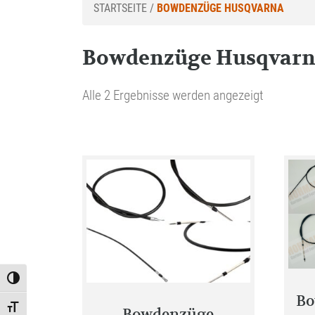
STARTSEITE
/
BOWDENZÜGE HUSQVARNA
Bowdenzüge Husqvar
Alle 2 Ergebnisse werden angezeigt
Toggle High Contrast
Bo
Toggle Font size
Bowdenzüge