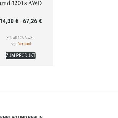
und 320Ts AWD
14,30
€
67,26
€
Preisspanne:
–
14,30 €
bis
Enthält 19% MwSt.
zzgl.
Versand
67,26 €
Dieses
ZUM PRODUKT
Produkt
weist
mehrere
Varianten
auf.
Die
Optionen
können
auf