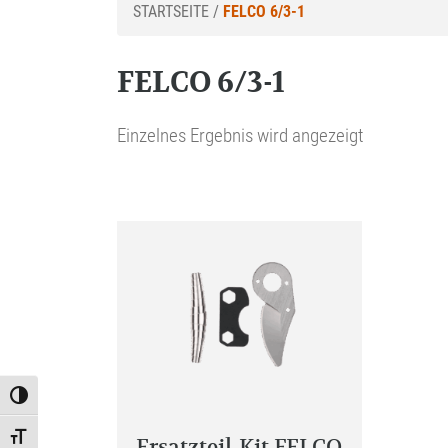
STARTSEITE
/
FELCO 6/3-1
FELCO 6/3-1
Einzelnes Ergebnis wird angezeigt
Toggle High Contrast
Toggle Font size
Ersatzteil-Kit FELCO