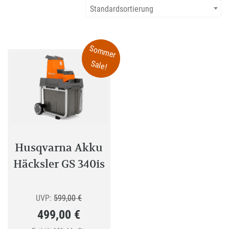
Standardsortierung
Sommer
Sale!
Husqvarna Akku
Häcksler GS 340is
Ursprünglicher
UVP:
599,00
€
499,00
€
Preis