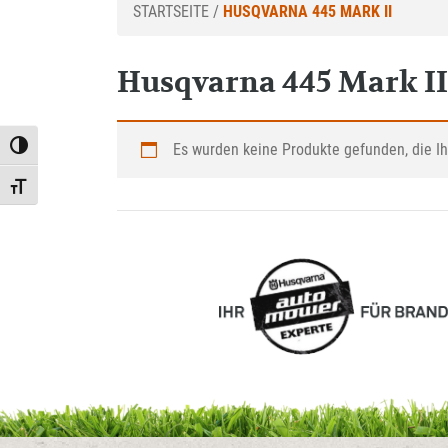
STARTSEITE
/
HUSQVARNA 445 MARK II
Husqvarna 445 Mark II
Es wurden keine Produkte gefunden, die I
Toggle High Contrast
Toggle Font size