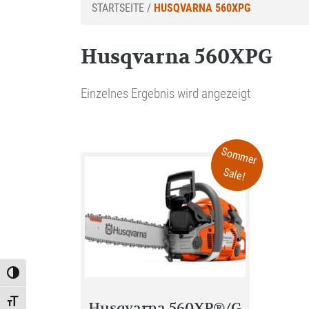
STARTSEITE
/
HUSQVARNA 560XPG
Husqvarna 560XPG
Einzelnes Ergebnis wird angezeigt
Sommer
Sale!
Toggle High Contrast
Toggle Font size
Husqvarna 560XP®/G