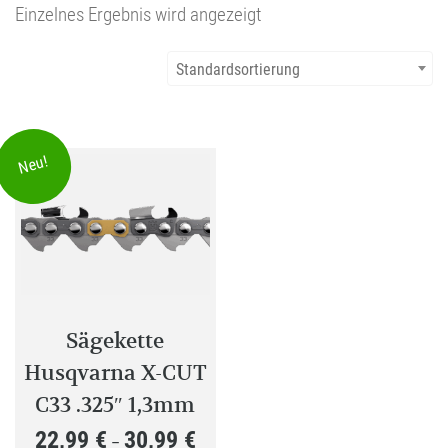
Einzelnes Ergebnis wird angezeigt
Standardsortierung
Neu!
Sägekette
Husqvarna X-CUT
C33 .325″ 1,3mm
22,99
€
30,99
€
Preisspanne:
–