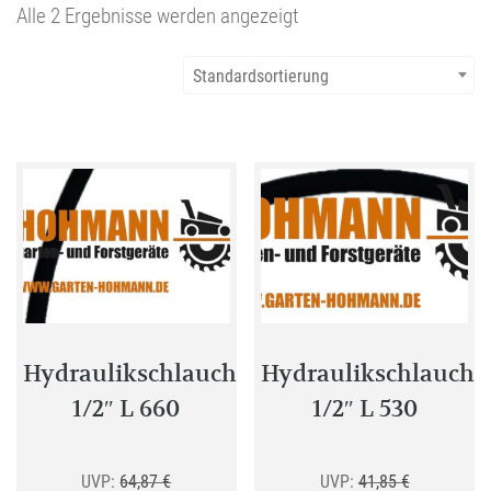
Alle 2 Ergebnisse werden angezeigt
Standardsortierung
Hydraulikschlauch
Hydraulikschlauch
1/2″ L 660
1/2″ L 530
Ursprünglicher
Ursprünglic
UVP:
64,87
€
UVP:
41,85
€