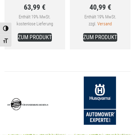
63,99
€
40,99
€
Preis
Preis
Aktueller
war:
Aktueller
war:
Enthält 19% MwSt.
Enthält 19% MwSt.
kostenlose Lieferung
zzgl.
Versand
Preis
64,87 €
Preis
41,85 €
Toggle High Contrast
ist:
ist:
ZUM PRODUKT
ZUM PRODUKT
Toggle Font size
63,99 €.
40,99 €.