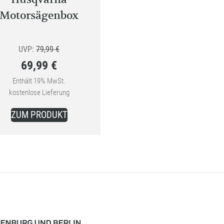
Motorsägenbox
Ursprünglicher
UVP:
79,99
€
69,99
€
Preis
Aktueller
war:
Enthält 19% MwSt.
kostenlose Lieferung
Preis
79,99 €
ist:
ZUM PRODUKT
69,99 €.