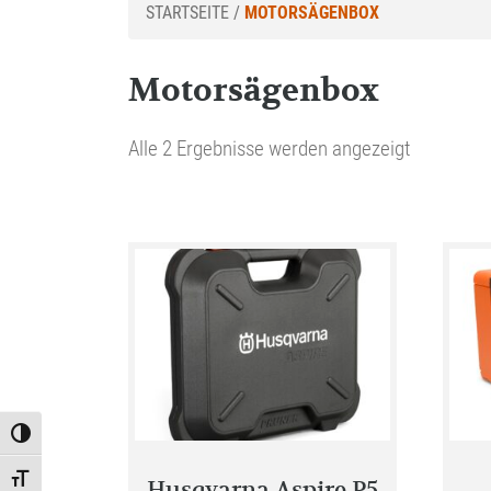
STARTSEITE
/
MOTORSÄGENBOX
Motorsägenbox
Alle 2 Ergebnisse werden angezeigt
Toggle High Contrast
Toggle Font size
Husqvarna Aspire P5