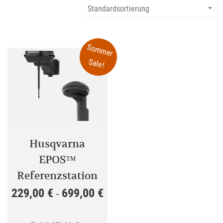
Standardsortierung
Sommer
Sale!
Husqvarna
EPOS™
Referenzstation
229,00
€
699,00
€
Preisspanne:
–
229,00 €