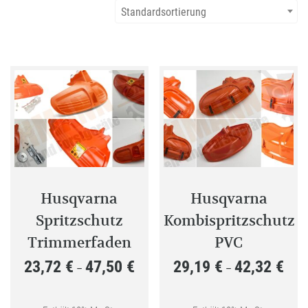
Standardsortierung
Husqvarna
Husqvarna
Spritzschutz
Kombispritzschutz
Trimmerfaden
PVC
23,72
€
47,50
€
29,19
€
42,32
€
Preisspanne:
Preis
–
–
23,72 €
29,19