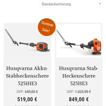
Standardsortierung
Sommer
Sale!
Husqvarna Akku-
Husqvarna Stab-
Stabheckenschere
Heckenschere
525iHE3
525HE3
Ursprünglicher
Ursprüngl
UVP:
649,00
€
UVP:
1.025,98
€
519,00
€
849,00
€
Preis
Preis