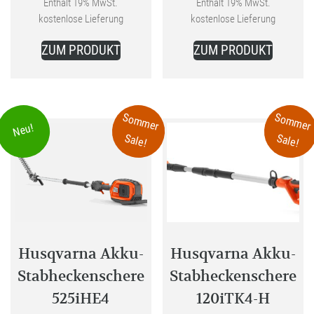
Aktueller
war:
Aktueller
war:
Enthält 19% MwSt.
Enthält 19% MwSt.
kostenlose Lieferung
kostenlose Lieferung
Preis
649,00 €
Preis
1.025,98 
ist:
ist:
ZUM PRODUKT
ZUM PRODUKT
519,00 €.
849,00 €.
Sommer
Sommer
Neu!
Sale!
Sale!
Husqvarna Akku-
Husqvarna Akku-
Stabheckenschere
Stabheckenschere
525iHE4
120iTK4-H