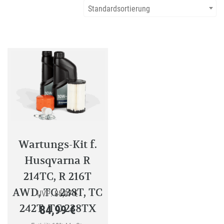
Standardsortierung
Wartungs-Kit f.
Husqvarna R
214TC, R 216T
AWD, TC 238T, TC
Ursprünglicher
UVP:
85,07
€
242T, TC 238TX
84,99
€
Preis