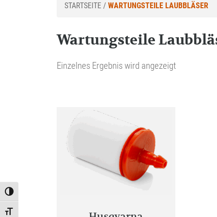
STARTSEITE
/
WARTUNGSTEILE LAUBBLÄSER
Wartungsteile Laubblä
Einzelnes Ergebnis wird angezeigt
Toggle High Contrast
Toggle Font size
Husqvarna