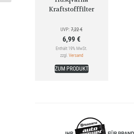
Kraftstofffilter
Ursprünglicher
UVP:
7,22
€
6,99
€
Preis
Aktueller
war:
Enthält 19% MwSt.
zzgl.
Versand
Preis
7,22 €
ist:
ZUM PRODUKT
6,99 €.