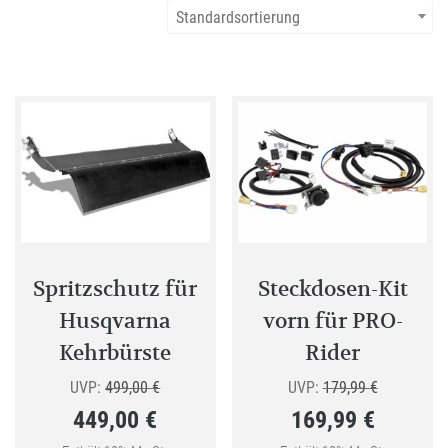
Standardsortierung
Spritzschutz für
Steckdosen-Kit
Husqvarna
vorn für PRO-
Kehrbürste
Rider
Ursprünglicher
Ursprüngli
UVP:
499,00
€
UVP:
179,99
€
449,00
€
169,99
€
Preis
Preis