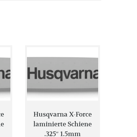
ce
Husqvarna X-Force
ne
laminierte Schiene
.325″ 1.5mm