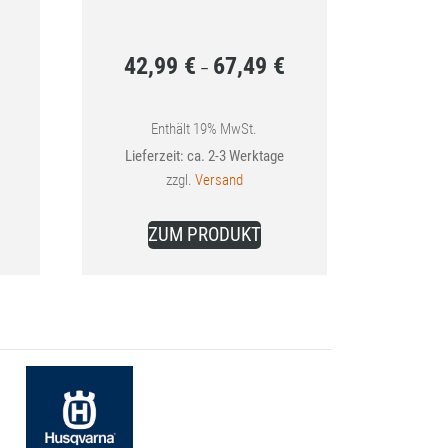
42,99
€
67,49
€
Preisspanne:
Preisspanne:
–
37,99 €
42,99 €
bis
bis
Enthält 19% MwSt.
Lieferzeit: ca. 2-3 Werktage
67,49 €
67,49 €
zzgl.
Versand
ses
Dieses
ZUM PRODUKT
dukt
Produkt
st
weist
rere
mehrere
ianten
Varianten
.
auf.
Die
ionen
Optionen
nen
können