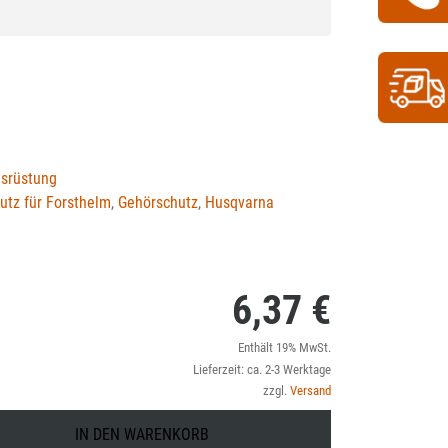
usrüstung
utz für Forsthelm
,
Gehörschutz
,
Husqvarna
6,37
€
Enthält 19% MwSt.
Lieferzeit: ca. 2-3 Werktage
zzgl.
Versand
IN DEN WARENKORB