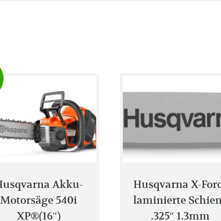
Husqvarna Akku-
Husqvarna X-For
Motorsäge 540i
laminierte Schie
XP®(16″)
.325″ 1.3mm