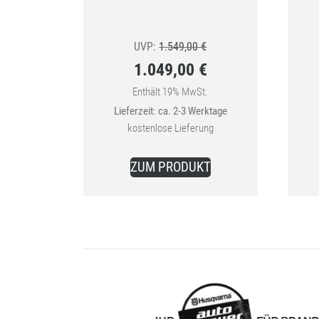
Ursprünglicher
UVP:
1.549,00
€
1.049,00
€
Preis
Aktueller
war:
Enthält 19% MwSt.
Lieferzeit: ca. 2-3 Werktage
Preis
1.549,00 €
kostenlose Lieferung
ist:
1.049,00 €.
ZUM PRODUKT