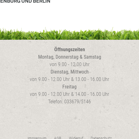
auf
der
Pro
gew
wer
Öffnungszeiten
Montag, Donnerstag & Samstag
von 9.00 - 12.00 Uhr
Dienstag, Mittwoch
von 9.00 - 12.00 Uhr & 13.00 - 16.00 Uhr
Freitag
von 9.00 - 12.00 Uhr & 14.00 - 16.00 Uhr
Telefon: 033679/5146
Impressum
AGB
Widerruf
Datenschutz