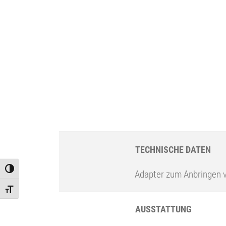
TECHNISCHE DATEN
Toggle High Contrast
Adapter zum Anbringen 
Toggle Font size
AUSSTATTUNG