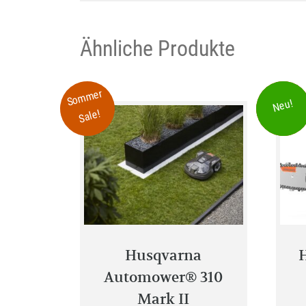
Ähnliche Produkte
Sommer
Sommer
Neu!
Sale!
Sale!
Husqvarna
Automower® 310
Mark II