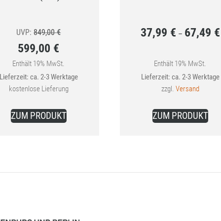
37,99
€
67,49
€
Ursprünglicher
UVP:
849,00
€
–
599,00
€
Preis
Aktueller
war:
Enthält 19% MwSt.
Enthält 19% MwSt.
Lieferzeit: ca. 2-3 Werktage
Lieferzeit: ca. 2-3 Werktage
Preis
849,00 €
kostenlose Lieferung
zzgl.
Versand
ist:
Die
599,00 €.
ZUM PRODUKT
ZUM PRODUKT
Pro
wei
meh
Var
auf
Die
Opt
kön