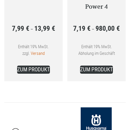
Power 4
7,99
€
13,99
€
7,19
€
980,00
€
Preisspanne:
Preis
–
–
7,99 €
7,19 
bis
bis
Enthält 19% MwSt.
Enthält 19% MwSt.
zzgl.
Versand
Abholung im Geschäft
13,99 €
980,0
Dieses
Dieses
ZUM PRODUKT
ZUM PRODUKT
Produkt
Produkt
weist
weist
mehrere
mehrer
Varianten
Variant
auf.
auf.
Die
Die
Optionen
Optione
können
können