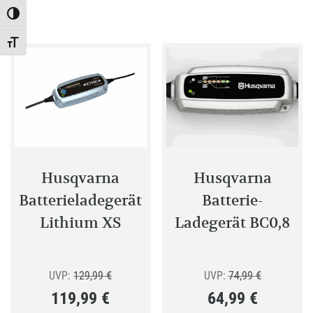
Toggle High Contrast
Toggle Font size
Husqvarna
Husqvarna
Batterieladegerät
Batterie-
Lithium XS
Ladegerät BC0,8
Ursprünglicher
Ursprünglic
UVP:
129,99
€
UVP:
74,99
€
119,99
€
64,99
€
Preis
Preis