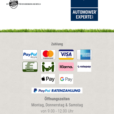
auf
auf
der
der
Produktseite
Produkt
gewählt
gewählt
werden
werden
Zahlung
Öffnungszeiten
Montag, Donnerstag & Samstag
von 9.00 - 12.00 Uhr