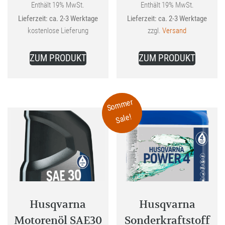
Aktueller
war:
Aktueller
war:
Enthält 19% MwSt.
Enthält 19% MwSt.
Lieferzeit: ca. 2-3 Werktage
Lieferzeit: ca. 2-3 Werktage
Preis
129,99 €
Preis
74,99 €
kostenlose Lieferung
zzgl.
Versand
ist:
ist:
119,99 €.
64,99 €.
ZUM PRODUKT
ZUM PRODUKT
Sommer
Sale!
Husqvarna
Husqvarna
Motorenöl SAE30
Sonderkraftstoff