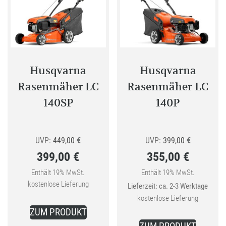
können
auf
der
Produkt
gewählt
Husqvarna
Husqvarna
werden
Rasenmäher LC
Rasenmäher LC
140SP
140P
Ursprünglicher
Ursprüngli
UVP:
449,00
€
UVP:
399,00
€
399,00
€
355,00
€
Preis
Preis
Aktueller
war:
Aktueller
war:
Enthält 19% MwSt.
Enthält 19% MwSt.
kostenlose Lieferung
Lieferzeit: ca. 2-3 Werktage
Preis
449,00 €
Preis
399,00 €
kostenlose Lieferung
ist:
ist:
ZUM PRODUKT
399,00 €.
355,00 €.