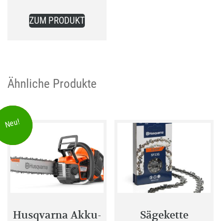
ZUM PRODUKT
Ähnliche Produkte
Sommer
Neu!
Sale!
Husqvarna Akku-
Sägekette