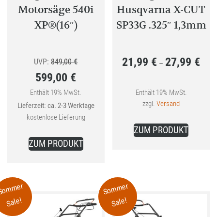
Motorsäge 540i
Husqvarna X-CUT
XP®(16″)
SP33G .325″ 1,3mm
21,99
€
27,99
€
Ursprünglicher
Preis
UVP:
849,00
€
–
599,00
€
Preis
21,99
Aktueller
war:
bis
Enthält 19% MwSt.
Enthält 19% MwSt.
zzgl.
Versand
Lieferzeit: ca. 2-3 Werktage
Preis
849,00 €
27,99
kostenlose Lieferung
Dieses
ist:
ZUM PRODUKT
Produkt
599,00 €.
ZUM PRODUKT
weist
mehrer
Variant
Sommer
Sommer
auf.
Sale!
Sale!
Die
Optione