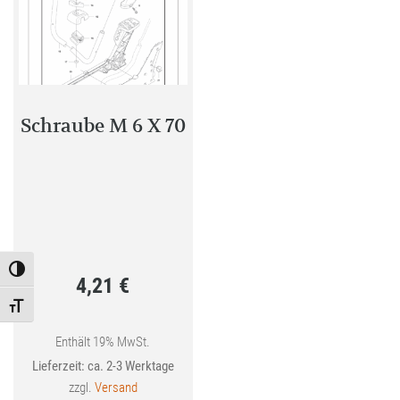
Schraube M 6 X 70
Toggle High Contrast
4,21
€
Toggle Font size
Enthält 19% MwSt.
Lieferzeit: ca. 2-3 Werktage
zzgl.
Versand