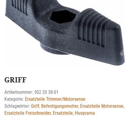
GRIFF
Artikelnummer:
502 20 38-01
Kategorie:
Ersatzteile Trimmer/Motorsense
Schlagwörter:
Griff
,
Befestigungsmutter
,
Ersatzteile Motorsense
,
Ersatzteile Freischneider
,
Ersatzteile
,
Husqvarna