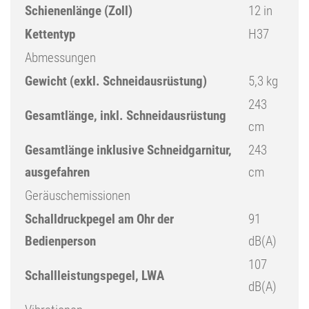
Schienenlänge (Zoll)
12 in
Kettentyp
H37
Abmessungen
Gewicht (exkl. Schneidausrüstung)
5,3 kg
243
Gesamtlänge, inkl. Schneidausrüstung
cm
Gesamtlänge inklusive Schneidgarnitur,
243
ausgefahren
cm
Geräuschemissionen
Schalldruckpegel am Ohr der
91
Bedienperson
dB(A)
107
Schallleistungspegel, LWA
dB(A)