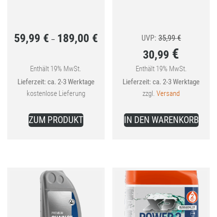
59,99
€
189,00
€
Preisspanne:
Ursprünglic
UVP:
35,99
€
–
€
30,99
59,99 €
Preis
bis
war:
Enthält 19% MwSt.
Enthält 19% MwSt.
Aktueller
Lieferzeit: ca. 2-3 Werktage
Lieferzeit: ca. 2-3 Werktage
189,00 €
35,99 €
Preis
kostenlose Lieferung
zzgl.
Versand
ist:
Dieses
30,99 €.
ZUM PRODUKT
IN DEN WARENKORB
Produkt
weist
mehrere
Varianten
auf.
Die
Optionen