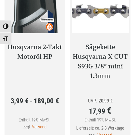
Toggle High Contrast
Toggle Font size
Husqvarna 2-Takt
Sägekette
Motoröl HP
Husqvarna X-CUT
S93G 3/8” mini
1.3mm
3,99
€
189,00
€
Preisspanne:
Ursprünglic
UVP:
20,99
€
–
€
17,99
3,99 €
Preis
bis
war:
Enthält 19% MwSt.
Enthält 19% MwSt.
Aktueller
zzgl.
Versand
Lieferzeit: ca. 2-3 Werktage
189,00 €
20,99 €
Preis