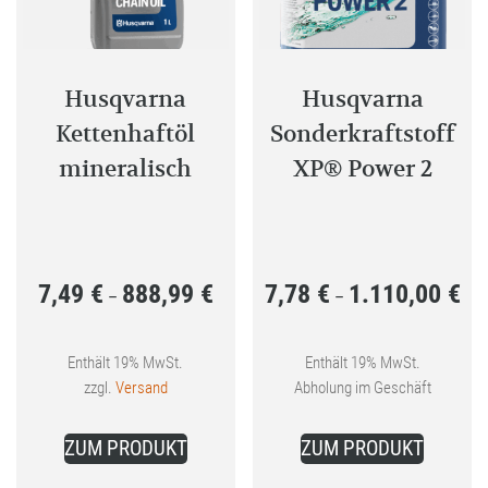
können
auf
der
Produktseite
Husqvarna
Husqvarna
gewählt
Kettenhaftöl
Sonderkraftstoff
werden
mineralisch
XP® Power 2
7,49
€
888,99
€
7,78
€
1.110,00
€
Preisspanne:
Pre
–
–
7,49 €
7,78
bis
bis
Enthält 19% MwSt.
Enthält 19% MwSt.
zzgl.
Versand
Abholung im Geschäft
888,99 €
1.1
Dieses
Dieses
ZUM PRODUKT
ZUM PRODUKT
Produkt
Produkt
weist
weist