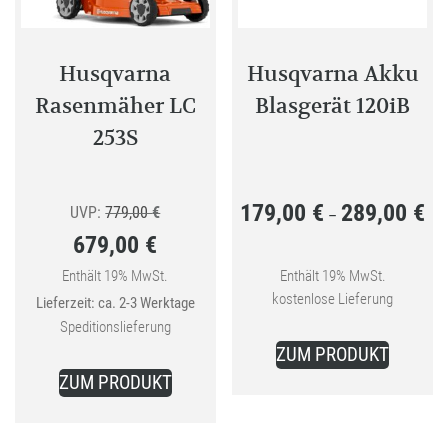
werden
Husqvarna
Husqvarna Akku
Rasenmäher LC
Blasgerät 120iB
253S
179,00
€
289,00
€
Ursprünglicher
Pre
UVP:
779,00
€
–
679,00
€
Preis
179
Aktueller
war:
bis
Enthält 19% MwSt.
Enthält 19% MwSt.
kostenlose Lieferung
Lieferzeit: ca. 2-3 Werktage
Preis
779,00 €
289
Speditionslieferung
Dieses
ist:
ZUM PRODUKT
Produkt
679,00 €.
ZUM PRODUKT
weist
mehrer
Variant