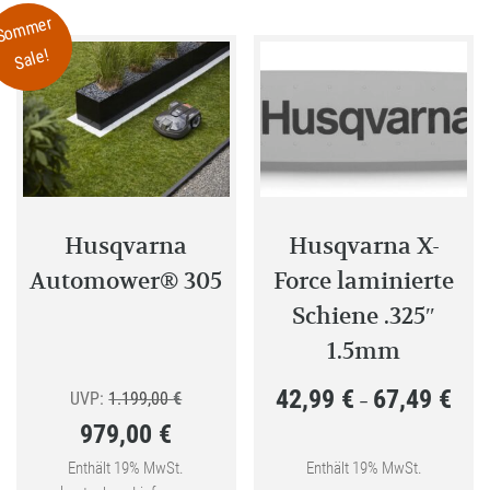
Sommer
auf.
Sale!
Die
Optione
können
auf
der
Produkt
gewählt
Husqvarna
Husqvarna X-
werden
Automower® 305
Force laminierte
Schiene .325″
1.5mm
42,99
€
67,49
€
Ursprünglicher
Preis
UVP:
1.199,00
€
–
979,00
€
Preis
42,99
Aktueller
war:
bis
Enthält 19% MwSt.
Enthält 19% MwSt.