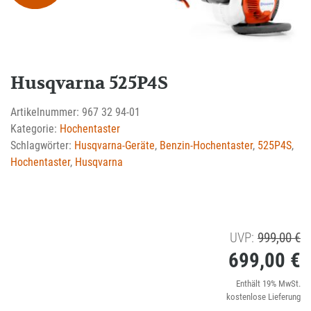
Husqvarna 525P4S
Artikelnummer:
967 32 94-01
Kategorie:
Hochentaster
Schlagwörter:
Husqvarna-Geräte
,
Benzin-Hochentaster
,
525P4S
,
Hochentaster
,
Husqvarna
U
UVP:
999,00
€
699,00
€
Pr
wa
Ak
Enthält 19% MwSt.
kostenlose Lieferung
9
Pr