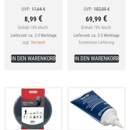
Ursprünglicher
Ursprüngli
UVP:
11,64
€
UVP:
102,05
€
€
€
8,99
69,99
Preis
Preis
war:
war:
Enthält 19% MwSt.
Enthält 19% MwSt.
Aktueller
Aktueller
Lieferzeit: ca. 2-3 Werktage
Lieferzeit: ca. 2-3 Werktage
11,64 €
102,05 €
Preis
Preis
zzgl.
Versand
kostenlose Lieferung
ist:
ist:
8,99 €.
69,99 €.
IN DEN WARENKORB
IN DEN WARENKORB