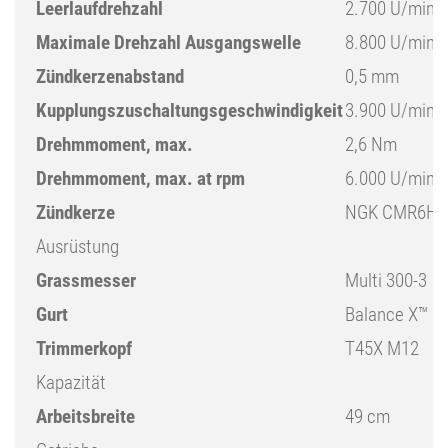
Leerlaufdrehzahl
2.700 U/min
Maximale Drehzahl Ausgangswelle
8.800 U/min
Zündkerzenabstand
0,5 mm
Kupplungszuschaltungsgeschwindigkeit
3.900 U/min
Drehmmoment, max.
2,6 Nm
Drehmmoment, max. at rpm
6.000 U/min
Zündkerze
NGK CMR6H
Ausrüstung
Grassmesser
Multi 300-3
Gurt
Balance X™
Trimmerkopf
T45X M12
Kapazität
Arbeitsbreite
49 cm