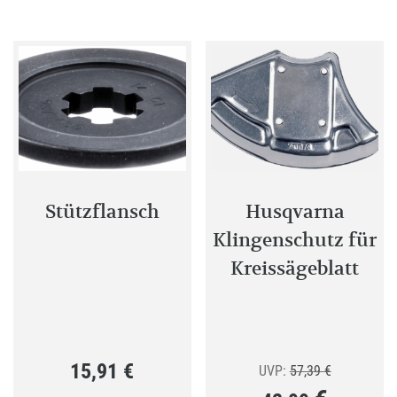
Variant
auf.
Die
Optione
können
auf
der
Produkt
gewählt
Stützflansch
Husqvarna
werden
Klingenschutz für
Kreissägeblatt
15,91
€
Ursprünglic
UVP:
57,39
€