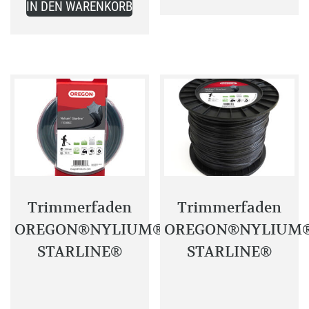
64,99 €.
19,99 €.
IN DEN WARENKORB
Trimmerfaden
Trimmerfaden
OREGON®NYLIUM®
OREGON®NYLIUM
STARLINE®
STARLINE®