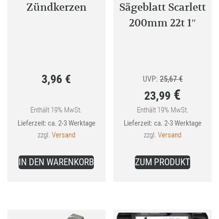
Zündkerzen
Sägeblatt Scarlett
200mm 22t 1″
3,96
€
Ursprünglic
UVP:
25,67
€
€
23,99
Preis
war:
Enthält 19% MwSt.
Enthält 19% MwSt.
Aktueller
Lieferzeit: ca. 2-3 Werktage
Lieferzeit: ca. 2-3 Werktage
25,67 €
Preis
zzgl.
Versand
zzgl.
Versand
ist:
23,99 €.
IN DEN WARENKORB
ZUM PRODUKT