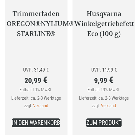
Trimmerfaden
Husqvarna
OREGON®NYLIUM®
Winkelgetriebefett
STARLINE®
Eco (100 g)
Ursprünglicher
Ursprünglic
UVP:
31,49
€
UVP:
11,99
€
€
€
20,99
9,99
Preis
Preis
war:
war:
Enthält 19% MwSt.
Enthält 19% MwSt.
Aktueller
Aktueller
Lieferzeit: ca. 2-3 Werktage
Lieferzeit: ca. 2-3 Werktage
31,49 €
11,99 €
Preis
Preis
zzgl.
Versand
zzgl.
Versand
ist:
ist:
20,99 €.
9,99 €.
IN DEN WARENKORB
ZUM PRODUKT