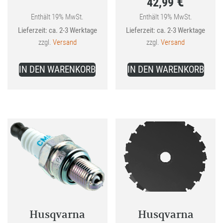
€
42,99
Preis
war:
Enthält 19% MwSt.
Enthält 19% MwSt.
Aktueller
Lieferzeit: ca. 2-3 Werktage
Lieferzeit: ca. 2-3 Werktage
57,39 €
Preis
zzgl.
Versand
zzgl.
Versand
ist:
42,99 €.
IN DEN WARENKORB
IN DEN WARENKORB
Husqvarna
Husqvarna