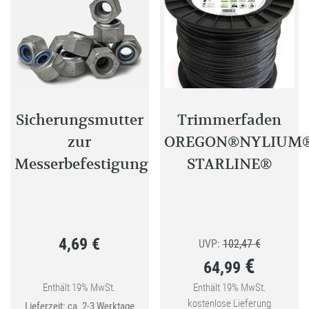
Sicherungsmutter
Trimmerfaden
zur
OREGON®NYLIUM
Messerbefestigung
STARLINE®
4,69
€
Ursprüngli
UVP:
102,47
€
€
64,99
Preis
war:
Enthält 19% MwSt.
Enthält 19% MwSt.
Aktueller
kostenlose Lieferung
Lieferzeit: ca. 2-3 Werktage