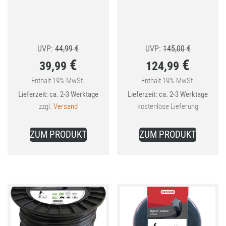
Ursprünglicher
Ursprüngli
UVP:
44,99
€
UVP:
145,00
€
€
€
39,99
124,99
Preis
Preis
war:
war:
Enthält 19% MwSt.
Enthält 19% MwSt.
Aktueller
Aktueller
Lieferzeit: ca. 2-3 Werktage
Lieferzeit: ca. 2-3 Werktage
44,99 €
145,00 €
Preis
Preis
zzgl.
Versand
kostenlose Lieferung
ist:
ist:
39,99 €.
124,99 €.
ZUM PRODUKT
ZUM PRODUKT