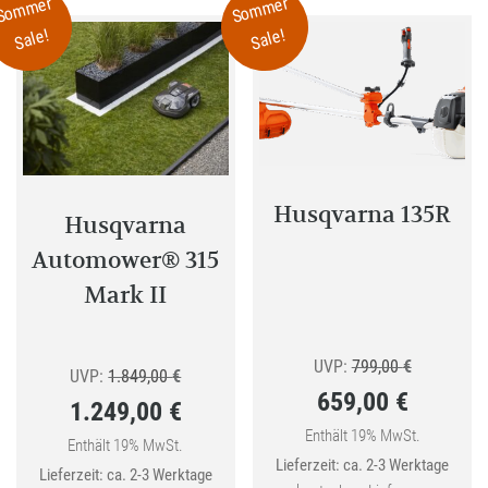
Sommer
Sommer
Sale!
Sale!
Husqvarna 135R
Husqvarna
Automower® 315
Mark II
Ursprüngli
UVP:
799,00
€
Ursprünglicher
UVP:
1.849,00
€
659,00
€
Preis
1.249,00
€
Preis
Aktueller
war:
Enthält 19% MwSt.
Aktueller
war:
Enthält 19% MwSt.
Lieferzeit: ca. 2-3 Werktage
Preis
799,00 €
Lieferzeit: ca. 2-3 Werktage
Preis
1.849,00 €