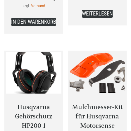
102,47 €
Preis
zzgl.
Versand
ist:
WEITERLESEN
64,99 €.
IN DEN WARENKORB
Husqvarna
Mulchmesser-Kit
Gehörschutz
für Husqvarna
HP200-1
Motorsense