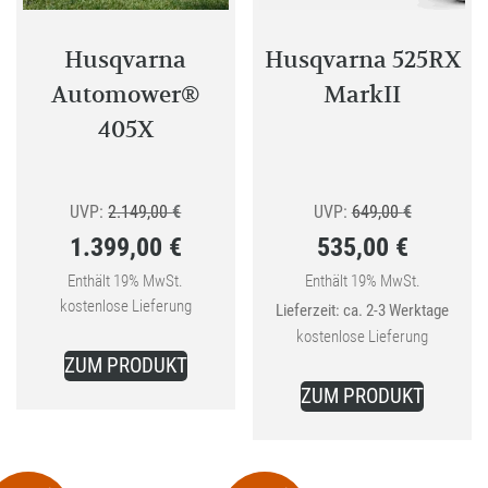
werden
Husqvarna
Husqvarna 525RX
Automower®
MarkII
405X
Ursprünglicher
Ursprüngli
UVP:
2.149,00
€
UVP:
649,00
€
1.399,00
€
535,00
€
Preis
Preis
Aktueller
war:
Aktueller
war:
Enthält 19% MwSt.
Enthält 19% MwSt.
kostenlose Lieferung
Lieferzeit: ca. 2-3 Werktage
Preis
2.149,00 €
Preis
649,00 €
kostenlose Lieferung
ist:
ist:
ZUM PRODUKT
1.399,00 €.
535,00 €.
ZUM PRODUKT