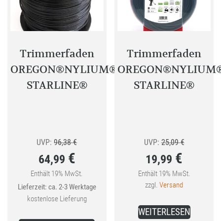
Trimmerfaden
Trimmerfaden
OREGON®NYLIUM®
OREGON®NYLIUM
STARLINE®
STARLINE®
Ursprünglicher
Ursprünglic
UVP:
96,38
€
UVP:
25,09
€
€
€
64,99
19,99
Preis
Preis
war:
war:
Enthält 19% MwSt.
Enthält 19% MwSt.
Aktueller
Aktueller
zzgl.
Versand
Lieferzeit: ca. 2-3 Werktage
96,38 €
25,09 €
Preis
Preis
kostenlose Lieferung
ist:
ist:
WEITERLESEN