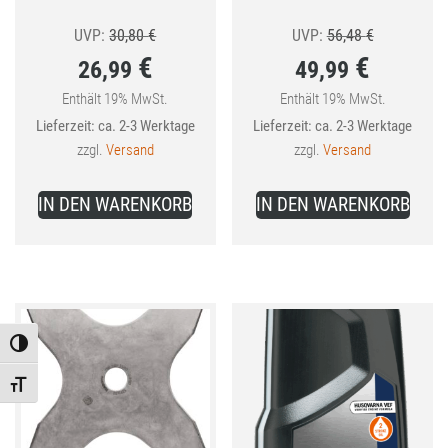
Ursprünglicher
Ursprünglic
UVP:
30,80
€
UVP:
56,48
€
€
€
26,99
49,99
Preis
Preis
war:
war:
Enthält 19% MwSt.
Enthält 19% MwSt.
Aktueller
Aktueller
Lieferzeit: ca. 2-3 Werktage
Lieferzeit: ca. 2-3 Werktage
30,80 €
56,48 €
Preis
Preis
zzgl.
Versand
zzgl.
Versand
ist:
ist:
26,99 €.
49,99 €.
IN DEN WARENKORB
IN DEN WARENKORB
Toggle High Contrast
Toggle Font size