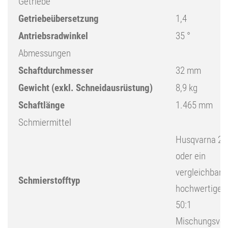
Getriebe
Getriebeübersetzung
1,4
Antriebsradwinkel
35 °
Abmessungen
Schaftdurchmesser
32 mm
Gewicht (exkl. Schneidausrüstung)
8,9 kg
Schaftlänge
1.465 mm
Schmiermittel
Husqvarna 2-
oder ein
vergleichbare
Schmierstofftyp
hochwertiges 
50:1
Mischungsver