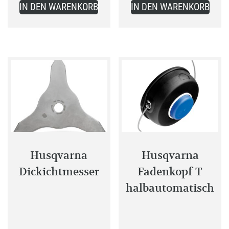
21,99 €.
8,99 €.
IN DEN WARENKORB
IN DEN WARENKORB
Husqvarna
Husqvarna
Dickichtmesser
Fadenkopf T
halbautomatisch