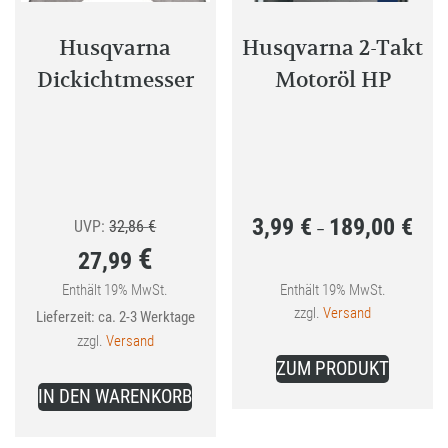
Husqvarna
Husqvarna 2-Takt
Dickichtmesser
Motoröl HP
3,99
€
189,00
€
Ursprünglicher
Preis
UVP:
32,86
€
–
€
27,99
Preis
3,99 
war:
bis
Enthält 19% MwSt.
Enthält 19% MwSt.
Aktueller
zzgl.
Versand
Lieferzeit: ca. 2-3 Werktage
32,86 €
189,0
Preis
zzgl.
Versand
Dieses
ist:
ZUM PRODUKT
Produkt
27,99 €.
IN DEN WARENKORB
weist
mehrer