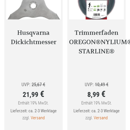
Husqvarna
Trimmerfaden
Dickichtmesser
OREGON®NYLIUM
STARLINE®
Ursprünglicher
Ursprünglic
UVP:
25,67
€
UVP:
10,49
€
€
€
21,99
8,99
Preis
Preis
war:
war:
Enthält 19% MwSt.
Enthält 19% MwSt.
Aktueller
Aktueller
Lieferzeit: ca. 2-3 Werktage
Lieferzeit: ca. 2-3 Werktage
25,67 €
10,49 €
Preis
Preis
zzgl.
Versand
zzgl.
Versand
ist:
ist: