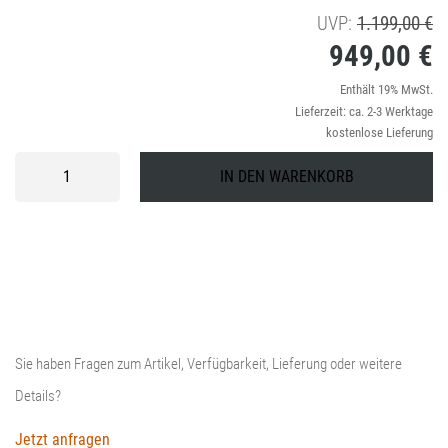
U
UVP:
1.199,00
€
949,00
€
Pr
wa
Ak
Enthält 19% MwSt.
Lieferzeit: ca. 2-3 Werktage
1
Pr
kostenlose Lieferung
is
Husqvarna
IN DEN WARENKORB
545RX
9
Menge
Sie haben Fragen zum Artikel, Verfügbarkeit, Lieferung oder weitere
Details?
Jetzt anfragen