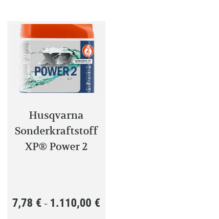
Husqvarna
Sonderkraftstoff
XP® Power 2
7,78
€
1.110,00
€
Preisspanne:
–
7,78 €