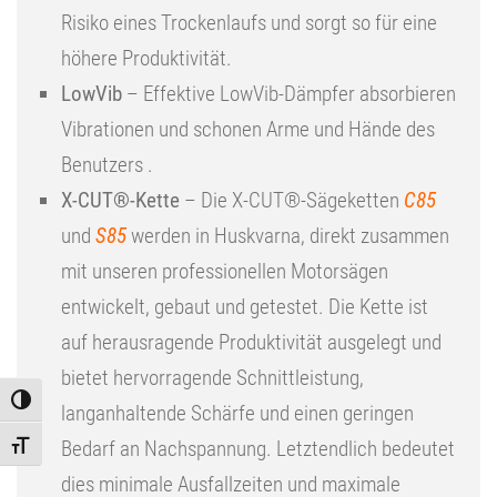
Risiko eines Trockenlaufs und sorgt so für eine
höhere Produktivität.
LowVib
– Effektive LowVib-Dämpfer absorbieren
Vibrationen und schonen Arme und Hände des
Benutzers .
X-CUT®-Kette
– Die X-CUT®-Sägeketten
C85
und
S85
werden in Huskvarna, direkt zusammen
mit unseren professionellen Motorsägen
entwickelt, gebaut und getestet. Die Kette ist
auf herausragende Produktivität ausgelegt und
bietet hervorragende Schnittleistung,
Toggle High Contrast
langanhaltende Schärfe und einen geringen
Bedarf an Nachspannung. Letztendlich bedeutet
Toggle Font size
dies minimale Ausfallzeiten und maximale