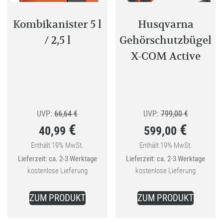
Produktseite
gewählt
Kombikanister 5 l
Husqvarna
werden
/ 2,5 l
Gehörschutzbügel
X-COM Active
Ursprünglicher
Ursprüngli
UVP:
66,64
€
UVP:
799,00
€
€
€
40,99
599,00
Preis
Preis
war:
war:
Enthält 19% MwSt.
Enthält 19% MwSt.
Aktueller
Aktueller
Lieferzeit: ca. 2-3 Werktage
Lieferzeit: ca. 2-3 Werktage
66,64 €
799,00 €
Preis
Preis
kostenlose Lieferung
kostenlose Lieferung
ist:
ist:
40,99 €.
599,00 €.
ZUM PRODUKT
ZUM PRODUKT