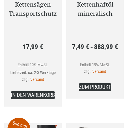
gewählt
Kettensägen
Kettenhaftöl
werden
Transportschutz
mineralisch
17,99
€
7,49
€
888,99
€
Preis
–
7,49 
bis
Enthält 19% MwSt.
Enthält 19% MwSt.
zzgl.
Versand
Lieferzeit: ca. 2-3 Werktage
888,9
zzgl.
Versand
Dieses
ZUM PRODUKT
Produkt
IN DEN WARENKORB
weist
mehrer
Variant
auf.
Sommer