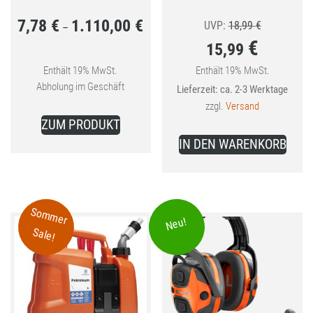
7,78
€
1.110,00
€
Preisspanne:
Ursprünglic
UVP:
18,99
€
–
€
15,99
7,78 €
Preis
bis
war:
Enthält 19% MwSt.
Enthält 19% MwSt.
Aktueller
Abholung im Geschäft
Lieferzeit: ca. 2-3 Werktage
1.110,00 €
18,99 €
Preis
zzgl.
Versand
Dieses
ist:
ZUM PRODUKT
Produkt
15,99 €.
IN DEN WARENKORB
weist
mehrere
Varianten
auf.
Sommer
Neu!
Die
Sale!
Optionen
können
auf
der