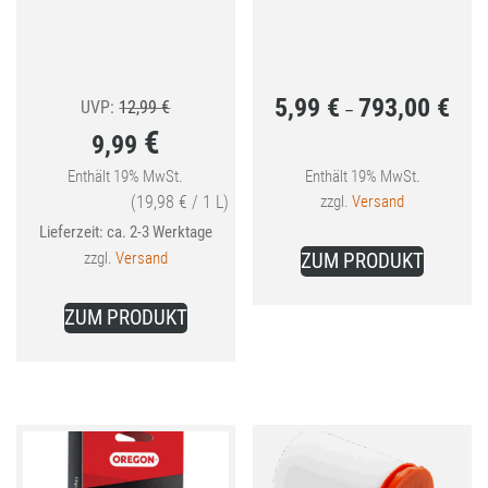
5,99
€
793,00
€
Ursprünglicher
Preis
UVP:
12,99
€
–
€
9,99
Preis
5,99 
war:
bis
Enthält 19% MwSt.
Enthält 19% MwSt.
Aktueller
(
19,98
€
/ 1 L)
zzgl.
Versand
12,99 €
793,0
Preis
Lieferzeit: ca. 2-3 Werktage
Dieses
ist:
zzgl.
Versand
ZUM PRODUKT
Produkt
9,99 €.
weist
ZUM PRODUKT
mehrer
Variant
auf.
Die
Optione
können