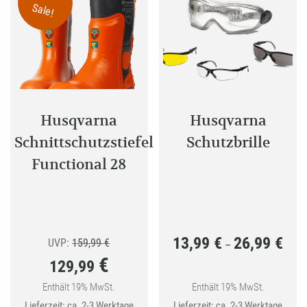
Die
Sale!
Optione
können
auf
der
Produkt
gewählt
Husqvarna
Husqvarna
werden
Schnittschutzstiefel
Schutzbrille
Functional 28
13,99
€
26,99
€
Ursprünglicher
Preis
UVP:
159,99
€
–
€
129,99
Preis
13,99
war:
bis
Enthält 19% MwSt.
Enthält 19% MwSt.
Aktueller
Lieferzeit: ca. 2-3 Werktage
Lieferzeit: ca. 2-3 Werktage