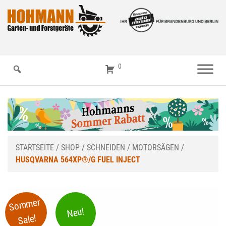
0
STARTSEITE
/
SHOP
/
SCHNEIDEN
/
MOTORSÄGEN
/
HUSQVARNA 564XP®/G FUEL INJECT
Sommer
Neu!
Sale!