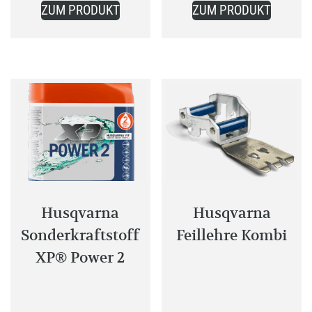
ZUM PRODUKT
ZUM PRODUKT
Produkt
Produkt
weist
weist
mehrere
mehrer
Varianten
Variant
auf.
auf.
Die
Die
Optionen
Optione
können
können
auf
auf
der
der
Produktseite
Produkt
Husqvarna
Husqvarna
gewählt
gewählt
Sonderkraftstoff
Feillehre Kombi
werden
werden
XP® Power 2