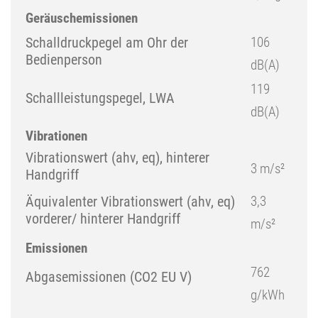
Geräuschemissionen
Schalldruckpegel am Ohr der
106
Bedienperson
dB(A)
119
Schallleistungspegel, LWA
dB(A)
Vibrationen
Vibrationswert (ahv, eq), hinterer
3 m/s²
Handgriff
Äquivalenter Vibrationswert (ahv, eq)
3,3
vorderer/ hinterer Handgriff
m/s²
Emissionen
762
Abgasemissionen (CO2 EU V)
g/kWh