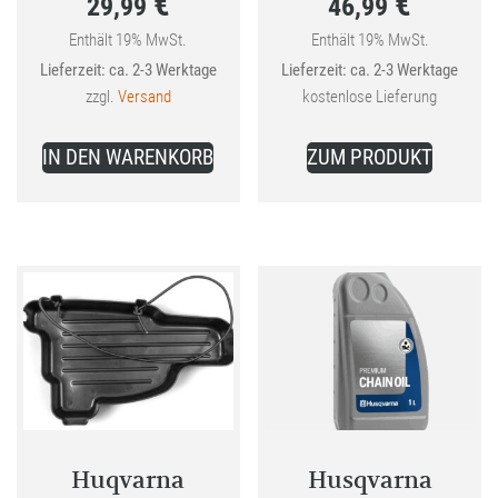
€
€
29,99
46,99
Preis
Preis
war:
war:
Enthält 19% MwSt.
Enthält 19% MwSt.
Aktueller
Aktueller
Lieferzeit: ca. 2-3 Werktage
Lieferzeit: ca. 2-3 Werktage
35,99 €
54,99 €
Preis
Preis
zzgl.
Versand
kostenlose Lieferung
ist:
ist:
Dieses
29,99 €.
46,99 €.
IN DEN WARENKORB
ZUM PRODUKT
Produkt
weist
mehrer
Variant
auf.
Die
Optione
können
auf
der
Produkt
Huqvarna
Husqvarna