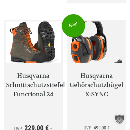
mehrere
weist
Varianten
mehrer
auf.
Variant
Neu!
Die
auf.
Optionen
Die
können
Optione
auf
können
der
auf
Produktseite
der
gewählt
Produkt
Husqvarna
Husqvarna
werden
gewählt
Schnittschutzstiefel
Gehörschutzbügel
werden
Functional 24
X-SYNC
229,00
€
Ursprüngli
UVP:
499,00
€
UVP:
–