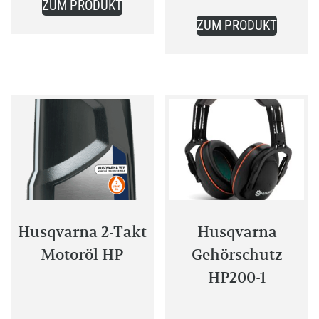
ZUM PRODUKT
Produkt
6,99 €.
ZUM PRODUKT
weist
mehrere
Varianten
auf.
Die
Optionen
können
auf
der
Produktseite
gewählt
Husqvarna 2-Takt
Husqvarna
werden
Motoröl HP
Gehörschutz
HP200-1