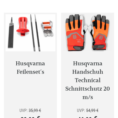
Husqvarna
Husqvarna
Feilenset´s
Handschuh
Technical
Schnittschutz 20
m/s
Ursprünglicher
Ursprünglic
UVP:
35,99
€
UVP:
54,99
€