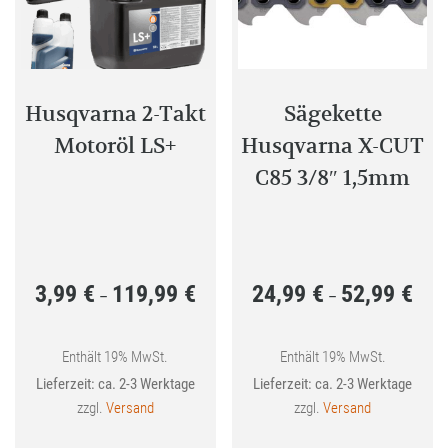
Husqvarna 2-Takt
Sägekette
Motoröl LS+
Husqvarna X-CUT
C85 3/8″ 1,5mm
3,99
€
119,99
€
24,99
€
52,99
€
Preisspanne:
Preis
–
–
3,99 €
24,99
bis
bis
Enthält 19% MwSt.
Enthält 19% MwSt.
Lieferzeit: ca. 2-3 Werktage
Lieferzeit: ca. 2-3 Werktage
119,99 €
52,99
zzgl.
Versand
zzgl.
Versand
Dieses
Dieses