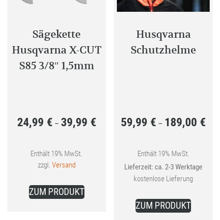
der
Produktseite
gewählt
Sägekette
Husqvarna
werden
Husqvarna X-CUT
Schutzhelme
S85 3/8″ 1,5mm
24,99
€
39,99
€
59,99
€
189,00
€
Preisspanne:
Prei
–
–
24,99 €
59,9
bis
bis
Enthält 19% MwSt.
Enthält 19% MwSt.
zzgl.
Versand
Lieferzeit: ca. 2-3 Werktage
39,99 €
189,
kostenlose Lieferung
Dieses
ZUM PRODUKT
Produkt
Dieses
ZUM PRODUKT
weist
Produkt