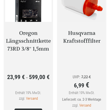
auf
der
Produkt
gewählt
Oregon
Husqvarna
werden
Längsschnittkette
Kraftstofffilter
73RD 3/8″ 1,5mm
23,99
€
599,00
€
Preisspanne:
Ursprünglic
UVP:
7,22
€
–
€
6,99
23,99 €
Preis
bis
war:
Enthält 19% MwSt.
Enthält 19% MwSt.
Aktueller
zzgl.
Versand
Lieferzeit: ca. 2-3 Werktage
599,00 €
7,22 €
Preis
zzgl.
Versand
Dieses
ist: