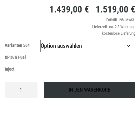
1.439,00
€
1.519,00
€
P
–
1
Enthält 19% MwSt.
Lieferzeit: ca. 2-3 Werktage
bi
kostenlose Lieferung
1
Varianten 564
XP®/G Fuel
Inject
Husqvarna
IN DEN WARENKORB
564XP®/G
Fuel
Inject
Menge