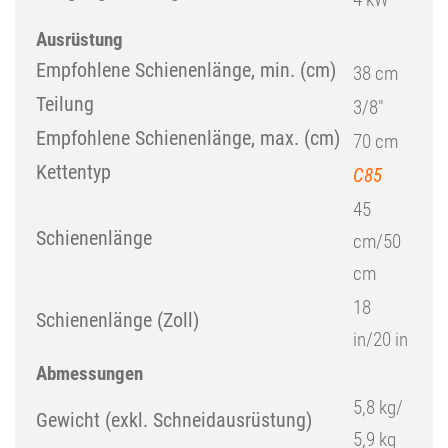
Ausrüstung
Empfohlene Schienenlänge, min. (cm)
38 cm
Teilung
3/8″
Empfohlene Schienenlänge, max. (cm)
70 cm
Kettentyp
C85
45
Schienenlänge
cm/50
cm
18
Schienenlänge (Zoll)
in/20 in
Abmessungen
5,8 kg/
Gewicht (exkl. Schneidausrüstung)
5,9 kg