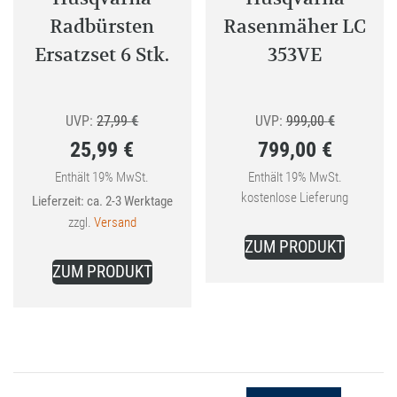
Radbürsten
Rasenmäher LC
Ersatzset 6 Stk.
353VE
Ursprünglicher
Ursprüngli
UVP:
27,99
€
UVP:
999,00
€
25,99
€
799,00
€
Preis
Preis
Aktueller
war:
Aktueller
war:
Enthält 19% MwSt.
Enthält 19% MwSt.
kostenlose Lieferung
Lieferzeit: ca. 2-3 Werktage
Preis
27,99 €
Preis
999,00 €
zzgl.
Versand
ist:
ist:
ZUM PRODUKT
Dieses
25,99 €.
799,00 €.
ZUM PRODUKT
Produkt
weist
mehrere
Varianten
auf.