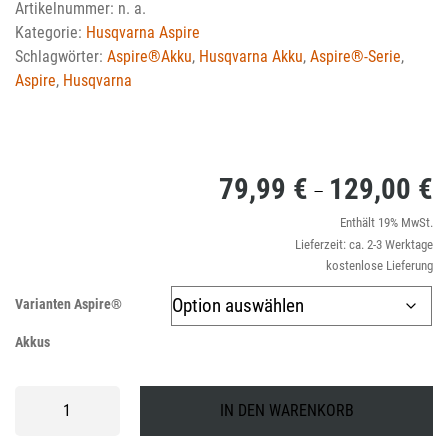
Artikelnummer:
n. a.
Kategorie:
Husqvarna Aspire
Schlagwörter:
Aspire®Akku
,
Husqvarna Akku
,
Aspire®-Serie
,
Aspire
,
Husqvarna
79,99
€
129,00
€
P
–
7
Enthält 19% MwSt.
Lieferzeit: ca. 2-3 Werktage
bi
kostenlose Lieferung
1
Varianten Aspire®
Akkus
Husqvarna
IN DEN WARENKORB
Aspire®
Akkus