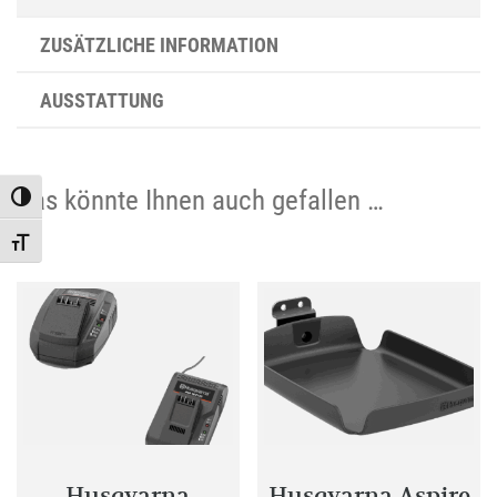
ZUSÄTZLICHE INFORMATION
AUSSTATTUNG
Das könnte Ihnen auch gefallen …
Toggle High Contrast
Toggle Font size
Husqvarna
Husqvarna Aspire