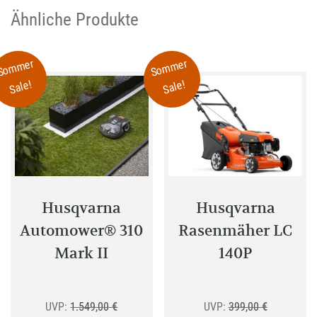
auf.
Ähnliche Produkte
Die
Optionen
Sommer
Sommer
können
Sale!
Sale!
auf
der
Produktseite
gewählt
werden
Husqvarna
Husqvarna
Automower® 310
Rasenmäher LC
Mark II
140P
Ursprünglicher
Ursprüngli
UVP:
1.549,00
€
UVP:
399,00
€