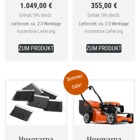
1.049,00
€
355,00
€
Preis
Preis
Aktueller
war:
Aktueller
war:
Enthält 19% MwSt.
Enthält 19% MwSt.
Lieferzeit: ca. 2-3 Werktage
Lieferzeit: ca. 2-3 Werktage
Preis
1.549,00 €
Preis
399,00 €
kostenlose Lieferung
kostenlose Lieferung
ist:
ist:
1.049,00 €.
355,00 €.
ZUM PRODUKT
ZUM PRODUKT
Sommer
Sale!
Husqvarna
Husqvarna