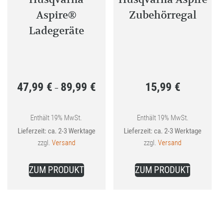
Aspire®
Zubehörregal
Ladegeräte
47,99
€
89,99
€
15,99
€
Preisspanne:
–
47,99 €
bis
Enthält 19% MwSt.
Enthält 19% MwSt.
Lieferzeit: ca. 2-3 Werktage
Lieferzeit: ca. 2-3 Werktage
89,99 €
zzgl.
Versand
zzgl.
Versand
Dieses
ZUM PRODUKT
ZUM PRODUKT
Produkt
weist
mehrere
Varianten