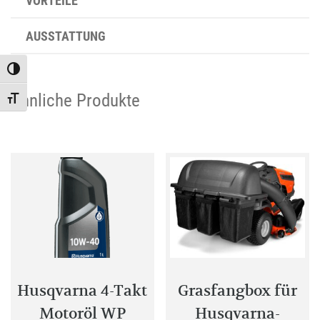
VORTEILE
AUSSTATTUNG
Toggle High Contrast
Ähnliche Produkte
Toggle Font size
Husqvarna 4-Takt
Grasfangbox für
Motoröl WP
Husqvarna-