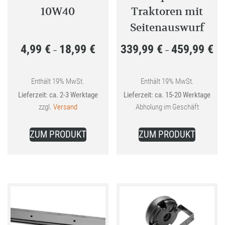
10W40
Traktoren mit
Seitenauswurf
4,99
€
18,99
€
339,99
€
459,99
€
Preisspanne:
Pre
–
–
4,99 €
339
bis
bis
Enthält 19% MwSt.
Enthält 19% MwSt.
Lieferzeit: ca. 2-3 Werktage
Lieferzeit: ca. 15-20 Werktage
18,99 €
459
zzgl.
Versand
Abholung im Geschäft
Dieses
Dieses
ZUM PRODUKT
ZUM PRODUKT
Produkt
Produkt
weist
weist
mehrere
mehrer
Varianten
Variant
auf.
auf.
Die
Die
Optionen
Optione