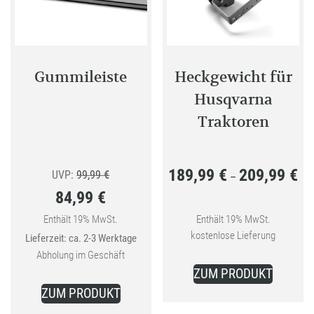
können
können
auf
auf
der
der
Produktseite
Produkt
Gummileiste
Heckgewicht für
gewählt
gewählt
Husqvarna
werden
werden
Traktoren
189,99
€
209,99
€
Ursprünglicher
Pre
UVP:
99,99
€
–
84,99
€
Preis
189
Aktueller
war:
bis
Enthält 19% MwSt.
Enthält 19% MwSt.
kostenlose Lieferung
Lieferzeit: ca. 2-3 Werktage
Preis
99,99 €
209
Abholung im Geschäft
Dieses
ist:
ZUM PRODUKT
Produkt
84,99 €.
ZUM PRODUKT
weist