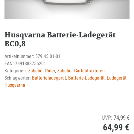
Husqvarna Batterie-Ladegerät
BC0,8
Artikelnummer:
579 45 01-01
EAN:
7391883756201
Kategorien:
Zubehör Rider
,
Zubehör Gartentraktoren
Schlagwörter:
Batterieladegerät
,
Batterie-Ladegerät
,
Ladegerät
,
Husqvarna
U
UVP:
74,99
€
64,99
€
Pr