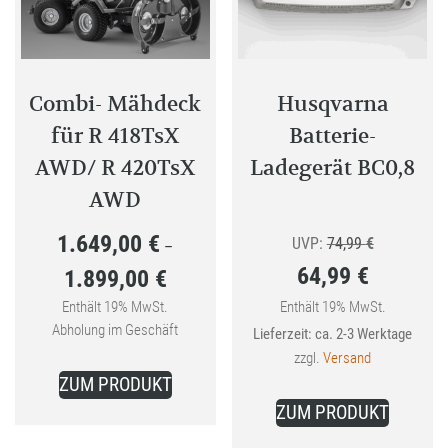
Combi- Mähdeck
Husqvarna
für R 418TsX
Batterie-
AWD/ R 420TsX
Ladegerät BC0,8
AWD
1.649,00
€
Ursprünglic
UVP:
74,99
€
–
64,99
€
1.899,00
€
Preis
Preisspanne:
Aktueller
war:
Enthält 19% MwSt.
Enthält 19% MwSt.
1.649,00 €
Abholung im Geschäft
Lieferzeit: ca. 2-3 Werktage
Preis
74,99 €
bis
zzgl.
Versand
Dieses
ist:
1.899,00 €
ZUM PRODUKT
Produkt
64,99 €.
ZUM PRODUKT
weist