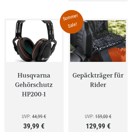
mehrere
Varianten
Sommer
auf.
Sale!
Die
Optionen
können
auf
der
Produktseite
gewählt
Husqvarna
Gepäckträger für
werden
Gehörschutz
Rider
HP200-1
Ursprünglicher
Ursprüngli
UVP:
44,99
€
UVP:
159,00
€
39,99
€
129,99
€
Preis
Preis