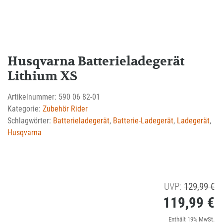
Husqvarna Batterieladegerät
Lithium XS
Artikelnummer:
590 06 82-01
Kategorie:
Zubehör Rider
Schlagwörter:
Batterieladegerät
,
Batterie-Ladegerät
,
Ladegerät
,
Husqvarna
U
UVP:
129,99
€
119,99
€
Pr
wa
Ak
Enthält 19% MwSt.