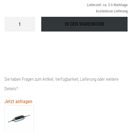
Lieferzeit: ca. 2-3 Werktage
1
Pr
kostenlose Lieferung
is
Husqvarna
IN DEN WARENKORB
Batterieladegerät
1
Lithium
XS
Menge
Sie haben Fragen zum Artikel, Verfügbarkeit, Lieferung oder weitere
Details?
Jetzt anfragen