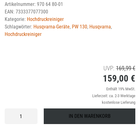
Artikelnummer:
970 64 80-01
EAN:
7333377077300
Kategorie:
Hochdruckreiniger
Schlagwörter:
Husqvarna-Geräte
,
PW 130
,
Husqvarna
,
Hochdruckreiniger
U
UVP:
169,99
€
159,00
€
Pr
wa
Ak
Enthält 19% MwSt.
Lieferzeit: ca. 2-3 Werktage
1
Pr
kostenlose Lieferung
is
Husqvarna
IN DEN WARENKORB
Hochdruckreiniger
1
PW
130
Menge