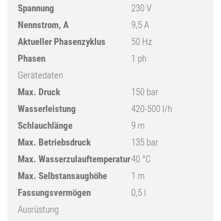
Spannung
230 V
Nennstrom, A
9,5 A
Aktueller Phasenzyklus
50 Hz
Phasen
1 ph
Gerätedaten
Max. Druck
150 bar
Wasserleistung
420-500 l/h
Schlauchlänge
9 m
Max. Betriebsdruck
135 bar
Max. Wasserzulauftemperatur
40 °C
Max. Selbstansaughöhe
1 m
Fassungsvermögen
0,5 l
Ausrüstung