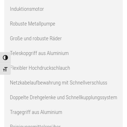
Induktionsmotor
Robuste Metallpumpe
Große und robuste Räder
Teleskopgriff aus Aluminium
Toggle High Contrast
Flexibler Hochdruckschlauch
Toggle Font size
Netzkabelaufbewahrung mit Schnellverschluss
Doppelte Drehgelenke und Schnellkupplungssystem
Tragegriff aus Aluminium
Reinigungsmittelsprüher