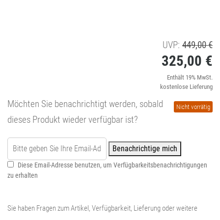
U
UVP:
449,00
€
325,00
€
Pr
wa
Ak
Enthält 19% MwSt.
kostenlose Lieferung
4
Pr
Möchten Sie benachrichtigt werden, sobald
Nicht vorrätig
is
dieses Produkt wieder verfügbar ist?
3
Benachrichtige mich
Diese Email-Adresse benutzen, um Verfügbarkeitsbenachrichtigungen
zu erhalten
Sie haben Fragen zum Artikel, Verfügbarkeit, Lieferung oder weitere