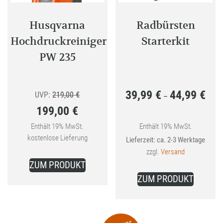
Husqvarna
Radbürsten
Hochdruckreiniger
Starterkit
PW 235
39,99
€
44,99
€
Ursprünglicher
Preis
UVP:
219,00
€
–
199,00
€
Preis
39,99
Aktueller
war:
bis
Enthält 19% MwSt.
Enthält 19% MwSt.
kostenlose Lieferung
Lieferzeit: ca. 2-3 Werktage
Preis
219,00 €
44,99
zzgl.
Versand
ist:
ZUM PRODUKT
Dieses
199,00 €.
ZUM PRODUKT
Produkt
weist
mehrer