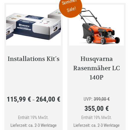
Sommer
Variant
Sale!
auf.
Die
Optione
können
auf
der
Produkt
Installations Kit´s
Husqvarna
gewählt
Rasenmäher LC
werden
140P
115,99
€
264,00
€
Preisspanne:
Ursprüngli
UVP:
399,00
€
–
355,00
€
115,99 €
Preis
bis
Aktueller
war:
Enthält 19% MwSt.
Enthält 19% MwSt.
Lieferzeit: ca. 2-3 Werktage
Lieferzeit: ca. 2-3 Werktage
264,00 €
Preis
399,00 €