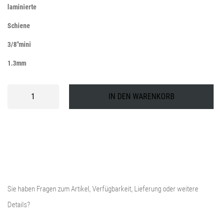
laminierte
Schiene
3/8"mini
1.3mm
Husqvarna
IN DEN WARENKORB
laminierte
Schiene
3/8"mini
1.3mm
Menge
Sie haben Fragen zum Artikel, Verfügbarkeit, Lieferung oder weitere
Details?