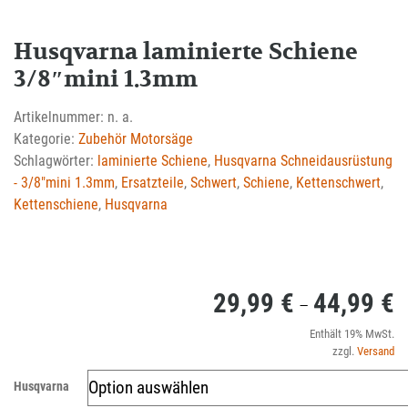
Husqvarna laminierte Schiene
3/8″mini 1.3mm
Artikelnummer:
n. a.
Kategorie:
Zubehör Motorsäge
Schlagwörter:
laminierte Schiene
,
Husqvarna Schneidausrüstung
- 3/8"mini 1.3mm
,
Ersatzteile
,
Schwert
,
Schiene
,
Kettenschwert
,
Kettenschiene
,
Husqvarna
29,99
€
44,99
€
P
–
2
Enthält 19% MwSt.
zzgl.
Versand
bi
Husqvarna
4