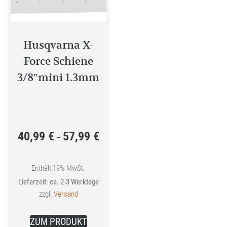
auf
der
Produkt
gewählt
Husqvarna X-
werden
Force Schiene
3/8″mini 1.3mm
40,99
€
57,99
€
Preisspanne:
–
40,99 €
bis
Enthält 19% MwSt.
Lieferzeit: ca. 2-3 Werktage
57,99 €
zzgl.
Versand
Dieses
ZUM PRODUKT
Produkt