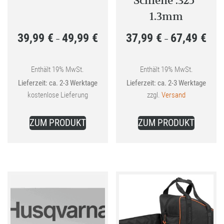
Schiene .325″
1.3mm
39,99
€
49,99
€
37,99
€
67,49
€
Preisspanne:
Preis
–
–
39,99 €
37,99
bis
bis
Enthält 19% MwSt.
Enthält 19% MwSt.
Lieferzeit: ca. 2-3 Werktage
Lieferzeit: ca. 2-3 Werktage
49,99 €
67,49
kostenlose Lieferung
zzgl.
Versand
Dieses
Dieses
ZUM PRODUKT
ZUM PRODUKT
Produkt
Produkt
weist
weist
mehrere
mehrer
Varianten
Variant
auf.
auf.
Die
Die
Optionen
Optione