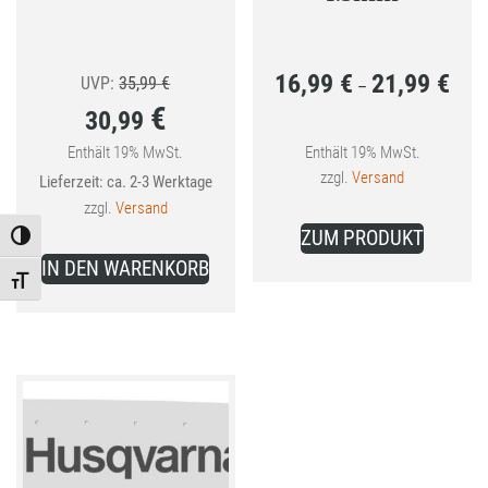
16,99
€
21,99
€
Ursprünglicher
Preis
UVP:
35,99
€
–
€
30,99
Preis
16,99
war:
bis
Enthält 19% MwSt.
Enthält 19% MwSt.
Aktueller
zzgl.
Versand
Lieferzeit: ca. 2-3 Werktage
35,99 €
21,99
Preis
zzgl.
Versand
Dieses
ist:
ZUM PRODUKT
Toggle High Contrast
Produkt
30,99 €.
IN DEN WARENKORB
weist
Toggle Font size
mehrer
Variant
auf.
Die
Optione
können