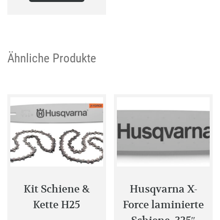
weist
mehrere
Varianten
auf.
Ähnliche Produkte
Die
Optionen
können
auf
der
Produktseite
gewählt
werden
Kit Schiene &
Husqvarna X-
Kette H25
Force laminierte