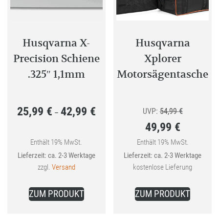
können
können
auf
auf
der
der
Produktseite
Produkt
Husqvarna X-
Husqvarna
gewählt
gewählt
Precision Schiene
Xplorer
werden
werden
.325″ 1,1mm
Motorsägentasche
25,99
€
42,99
€
Preisspanne:
Ursprünglic
UVP:
54,99
€
–
49,99
€
25,99 €
Preis
bis
Aktueller
war:
Enthält 19% MwSt.
Enthält 19% MwSt.
Lieferzeit: ca. 2-3 Werktage
Lieferzeit: ca. 2-3 Werktage
42,99 €
Preis
54,99 €
zzgl.
Versand
kostenlose Lieferung
ist:
Dieses
49,99 €.
ZUM PRODUKT
ZUM PRODUKT
Produkt
weist