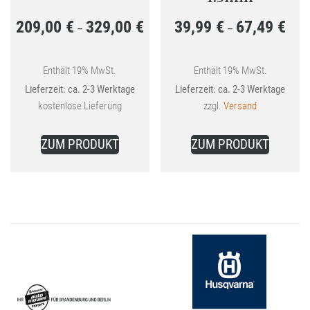
209,00
€
329,00
€
39,99
€
67,49
€
Preisspanne:
Preis
–
–
209,00 €
39,99
bis
bis
Enthält 19% MwSt.
Enthält 19% MwSt.
Lieferzeit: ca. 2-3 Werktage
Lieferzeit: ca. 2-3 Werktage
329,00 €
67,49
kostenlose Lieferung
zzgl.
Versand
Dieses
Dieses
ZUM PRODUKT
ZUM PRODUKT
Produkt
Produkt
weist
weist
mehrere
mehrer
Varianten
Variant
auf.
auf.
Die
Die
Optionen
Optione
können
können
auf
auf