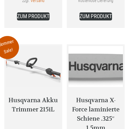
zzgl.
Versand
kostenlose Lieferung
ist:
Dieses
1.049,00 €.
ZUM PRODUKT
ZUM PRODUKT
Produkt
weist
mehrere
Sommer
Varianten
Sale!
auf.
Die
Optionen
können
auf
der
Produktseite
Husqvarna Akku
Husqvarna X-
gewählt
Trimmer 215iL
Force laminierte
werden
Schiene .325″
1.5mm