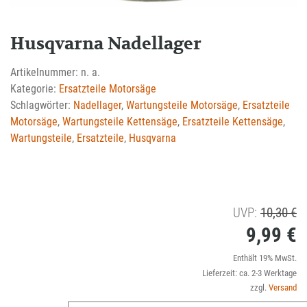
Husqvarna Nadellager
Artikelnummer:
n. a.
Kategorie:
Ersatzteile Motorsäge
Schlagwörter:
Nadellager
,
Wartungsteile Motorsäge
,
Ersatzteile
Motorsäge
,
Wartungsteile Kettensäge
,
Ersatzteile Kettensäge
,
Wartungsteile
,
Ersatzteile
,
Husqvarna
U
UVP:
10,30
€
9,99
€
Pr
wa
Ak
Enthält 19% MwSt.
Lieferzeit: ca. 2-3 Werktage
1
Pr
zzgl.
Versand
is