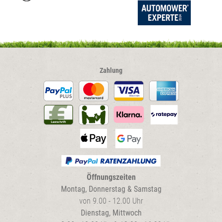
der
der
Produktseite
Produkt
gewählt
gewählt
werden
werden
Zahlung
Öffnungszeiten
Montag, Donnerstag & Samstag
von 9.00 - 12.00 Uhr
Dienstag, Mittwoch