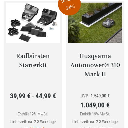
auf
können
Sale!
der
auf
Produktseite
der
gewählt
Produkt
werden
gewählt
werden
Radbürsten
Husqvarna
Starterkit
Automower® 310
Mark II
39,99
€
44,99
€
Preisspanne:
Ursprüngl
UVP:
1.549,00
€
–
1.049,00
€
39,99 €
Preis
bis
Aktueller
war:
Enthält 19% MwSt.
Enthält 19% MwSt.
Lieferzeit: ca. 2-3 Werktage
Lieferzeit: ca. 2-3 Werktage
44,99 €
Preis
1.549,00 