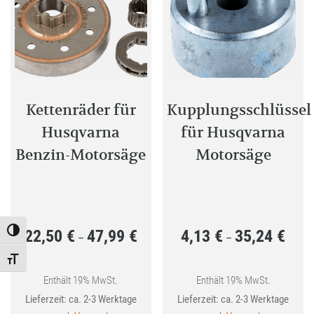
Kettenräder für
Kupplungsschlüssel
Husqvarna
für Husqvarna
Benzin-Motorsäge
Motorsäge
22,50
€
47,99
€
4,13
€
35,24
€
Toggle High Contrast
Preisspanne:
Preis
–
–
22,50 €
4,13 €
Toggle Font size
bis
bis
Enthält 19% MwSt.
Enthält 19% MwSt.
Lieferzeit: ca. 2-3 Werktage
Lieferzeit: ca. 2-3 Werktage
47,99 €
35,24 