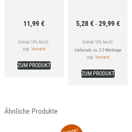
11,99
€
5,28
€
29,99
€
Preis
–
5,28 €
bis
Enthält 19% MwSt.
Enthält 19% MwSt.
zzgl.
Versand
Lieferzeit: ca. 2-3 Werktage
29,99 
zzgl.
Versand
Dieses
ZUM PRODUKT
Produkt
Dieses
ZUM PRODUKT
weist
Produkt
mehrere
weist
Varianten
mehrer
auf.
Variant
Die
auf.
Ähnliche Produkte
Optionen
Die
können
Optione
Sommer