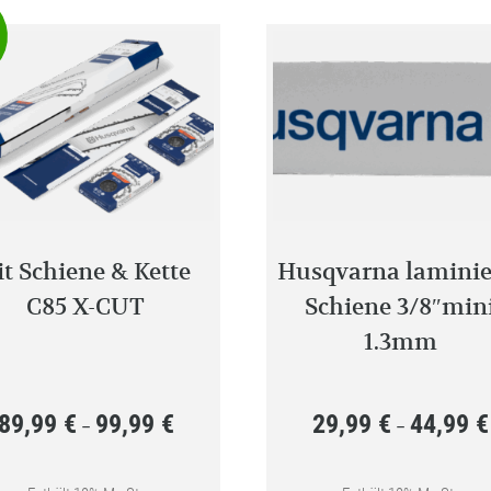
it Schiene & Kette
Husqvarna laminie
C85 X-CUT
Schiene 3/8″min
1.3mm
89,99
€
99,99
€
29,99
€
44,99
€
Preisspanne:
–
–
89,99 €