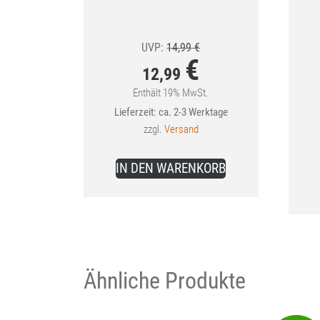
Ursprünglicher
UVP:
14,99
€
€
Preis
12,99
war:
Enthält 19% MwSt.
Aktueller
Lieferzeit: ca. 2-3 Werktage
14,99 €
Preis
zzgl.
Versand
ist:
12,99 €.
IN DEN WARENKORB
Ähnliche Produkte