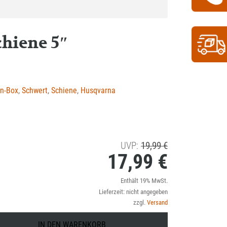
hiene 5″
n-Box
,
Schwert
,
Schiene
,
Husqvarna
Ursprünglicher
UVP:
19,99
€
17,99
€
Preis
war:
Aktueller
Enthält 19% MwSt.
19,99 €
Lieferzeit: nicht angegeben
Preis
zzgl.
Versand
ist:
IN DEN WARENKORB