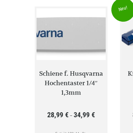
Neu!
Schiene f. Husqvarna
K
Hochentaster 1/4″
1,3mm
28,99
€
34,99
€
Preisspanne:
–
28,99 €