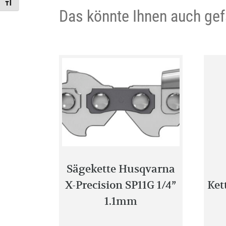
Toggle Font size
Das könnte Ihnen auch gef
Sägekette Husqvarna
X-Precision SP11G 1/4”
Ket
1.1mm