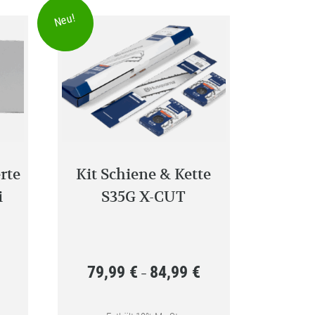
Neu!
rte
Kit Schiene & Kette
i
S35G X-CUT
79,99
€
84,99
€
Preisspanne:
Preisspanne:
–
29,99 €
79,99 €