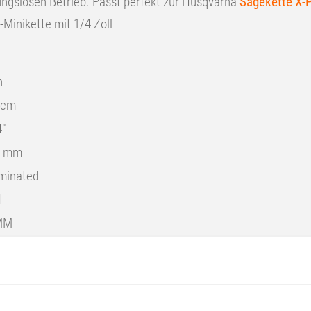
ungslosen Betrieb. Passt perfekt zur Husqvarna
Sägekette X
Minikette mit 1/4 Zoll
n
 cm
4″
1 mm
minated
N
MM