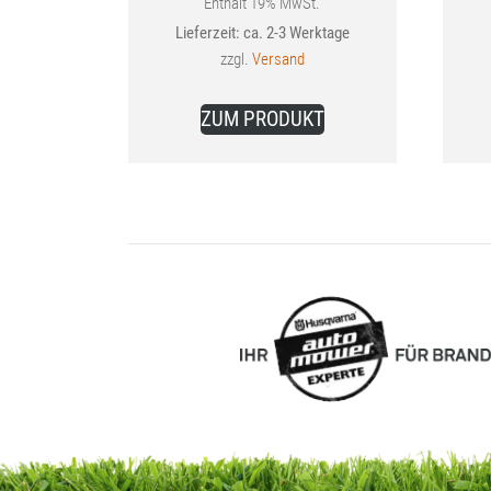
bis
Enthält 19% MwSt.
Lieferzeit: ca. 2-3 Werktage
34,99 €
zzgl.
Versand
Dieses
ZUM PRODUKT
Produkt
weist
mehrere
Varianten
auf.
Die
Optionen
können
auf
der
Produktseite
gewählt