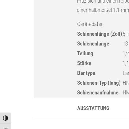
Präzision und einen reib
einer halbmeißel 1,1-mm-
Gerätedaten
Schienenlänge (Zoll)
5 i
Schienenlänge
13
Teilung
1/
Stärke
1,
Bar type
La
Schienen-Typ (lang)
H
Schienenaufnahme
H
AUSSTATTUNG
Toggle High Contrast