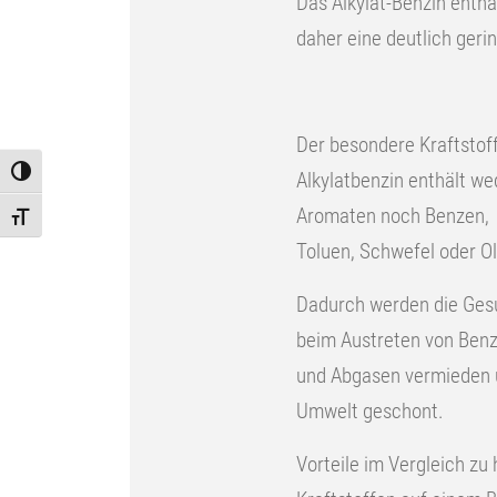
Das Alkylat-Benzin enthä
daher eine deutlich geri
Der besondere Kraftstoff
Toggle High Contrast
Alkylatbenzin enthält we
Aromaten noch Benzen,
Toggle Font size
Toluen, Schwefel oder Ol
Dadurch werden die Gesu
beim Austreten von Ben
und Abgasen vermieden 
Umwelt geschont.
Vorteile im Vergleich z