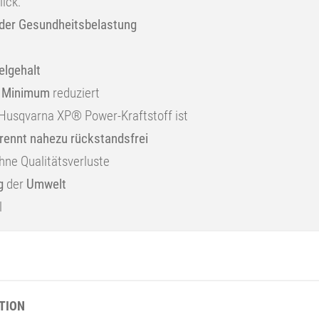
lick:
 der Gesundheitsbelastung
lgehalt
s
Minimum
reduziert
 Husqvarna XP® Power-Kraftstoff ist
rennt nahezu rückstandsfrei
hne Qualitätsverluste
g
der
Umwelt
l
TION