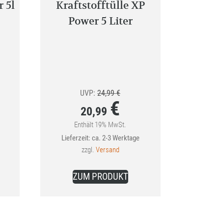
 5l
Kraftstofftülle XP
Power 5 Liter
Ursprünglicher
UVP:
24,99
€
€
Preis
20,99
war:
Enthält 19% MwSt.
Aktueller
Lieferzeit: ca. 2-3 Werktage
24,99 €
Preis
zzgl.
Versand
ist:
20,99 €.
ZUM PRODUKT