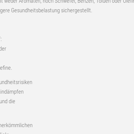
lt weder Aromaten, noch Schwefel, Benzen, Toluen oder Olefi
ngere Gesundheitsbelastung sichergestellt.
:
der
efine.
ndheitsrisiken
zindämpfen
und die
u herkömmlichen