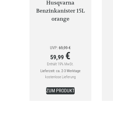
Husqvarna
Benzinkanister 15L
orange
Ursprünglicher
UVP:
69,99
€
€
Preis
59,99
war:
Enthält 19% MwSt.
Aktueller
Lieferzeit: ca. 2-3 Werktage
69,99 €
Preis
kostenlose Lieferung
ist:
59,99 €.
ZUM PRODUKT