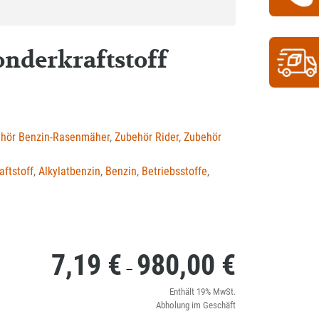
nderkraftstoff
hör Benzin-Rasenmäher
,
Zubehör Rider
,
Zubehör
aftstoff
,
Alkylatbenzin
,
Benzin
,
Betriebsstoffe
,
7,19
€
980,00
€
Preisspanne:
–
7,19 €
Enthält 19% MwSt.
Abholung im Geschäft
bis