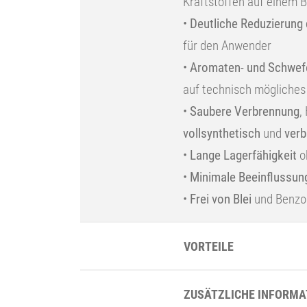
Kraftstoffen auf einem B
•
Deutliche Reduzierung
für den Anwender
•
Aromaten- und Schwefe
auf technisch mögliche
•
Saubere Verbrennung
,
vollsynthetisch
und
verb
•
Lange Lagerfähigkeit
o
•
Minimale Beeinflussun
•
Frei von Blei
und Benzo
VORTEILE
ZUSÄTZLICHE INFORMA