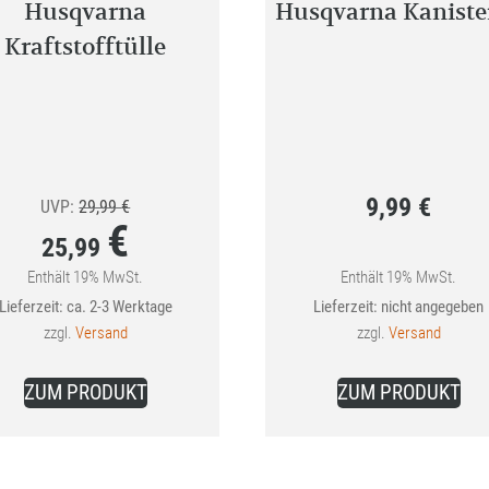
Husqvarna
Husqvarna Kanister
Kraftstofftülle
9,99
€
Ursprünglicher
UVP:
29,99
€
€
Preis
25,99
war:
Enthält 19% MwSt.
Enthält 19% MwSt.
Aktueller
Lieferzeit: ca. 2-3 Werktage
Lieferzeit: nicht angegeben
29,99 €
Preis
zzgl.
Versand
zzgl.
Versand
ist:
25,99 €.
ZUM PRODUKT
ZUM PRODUKT