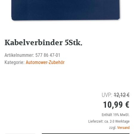
Kabelverbinder 5Stk.
Artikelnummer:
577 86 47-01
Kategorie:
Automower-Zubehör
U
UVP:
12,12
€
10,99
€
Pr
wa
Ak
Enthält 19% MwSt.
Lieferzeit: ca. 2-3 Werktage
1
Pr
zzgl.
Versand