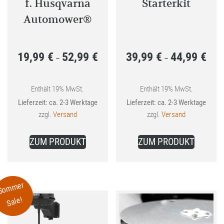
f. Husqvarna
Starterkit
Automower®
19,99
€
52,99
€
39,99
€
44,99
€
Preisspanne:
Preis
–
–
19,99 €
39,99
bis
bis
Enthält 19% MwSt.
Enthält 19% MwSt.
Lieferzeit: ca. 2-3 Werktage
Lieferzeit: ca. 2-3 Werktage
52,99 €
44,99
zzgl.
Versand
zzgl.
Versand
Dieses
Dieses
ZUM PRODUKT
ZUM PRODUKT
Produkt
Produkt
weist
weist
mehrere
mehrer
Sommer
Varianten
Variant
Sale!
auf.
auf.
Die
Die