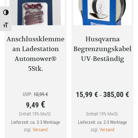
Toggle High Contrast
Toggle Font size
Anschlussklemme
Husqvarna
an Ladestation
Begrenzungskabel
Automower®
UV-Beständig
5Stk.
15,99
€
385,00
€
Ursprünglicher
Prei
UVP:
10,99
€
–
€
9,49
Preis
15,9
war:
bis
Enthält 19% MwSt.
Enthält 19% MwSt.
Aktueller
Lieferzeit: ca. 2-3 Werktage
Lieferzeit: ca. 2-3 Werktage
10,99 €
385,
Preis
zzgl.
Versand
zzgl.
Versand
ist: