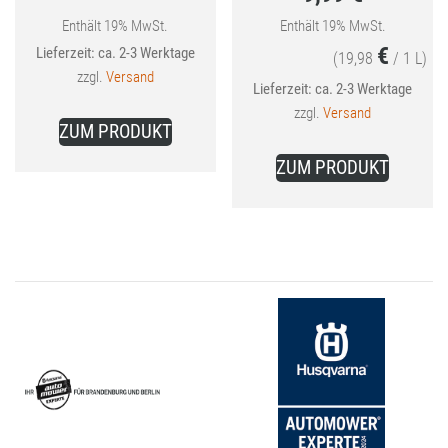
bis
Aktueller
war:
Enthält 19% MwSt.
Enthält 19% MwSt.
€
Lieferzeit: ca. 2-3 Werktage
41,99 €
Preis
12,99 €
(
19,98
/ 1 L)
zzgl.
Versand
ist:
Lieferzeit: ca. 2-3 Werktage
Dieses
zzgl.
Versand
9,99 €.
ZUM PRODUKT
Produkt
weist
ZUM PRODUKT
mehrere
Varianten
auf.
Die
Optionen
können
auf
der
Produktseite
gewählt