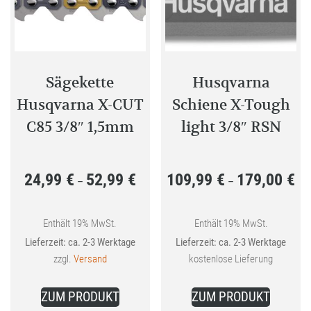
Sägekette
Husqvarna
Husqvarna X-CUT
Schiene X-Tough
C85 3/8″ 1,5mm
light 3/8″ RSN
24,99
€
52,99
€
109,99
€
179,00
€
Preisspanne:
Pre
–
–
24,99 €
109
bis
bis
Enthält 19% MwSt.
Enthält 19% MwSt.
Lieferzeit: ca. 2-3 Werktage
Lieferzeit: ca. 2-3 Werktage
52,99 €
179
zzgl.
Versand
kostenlose Lieferung
Dieses
Dieses
ZUM PRODUKT
ZUM PRODUKT
Produkt
Produkt