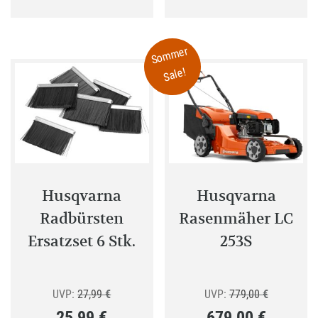
weist
mehrere
Sommer
Varianten
Sale!
auf.
Die
Optionen
können
auf
der
Produktseite
Husqvarna
Husqvarna
gewählt
Radbürsten
Rasenmäher LC
werden
Ersatzset 6 Stk.
253S
Ursprünglicher
Ursprüngli
UVP:
27,99
€
UVP:
779,00
€
25,99
€
679,00
€
Preis
Preis