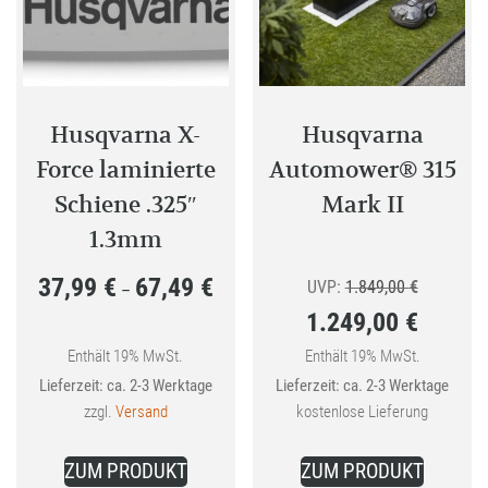
Husqvarna X-
Husqvarna
Force laminierte
Automower® 315
Schiene .325″
Mark II
1.3mm
37,99
€
67,49
€
Preisspanne:
Ursprüngl
UVP:
1.849,00
€
–
1.249,00
€
37,99 €
Preis
bis
Aktueller
war:
Enthält 19% MwSt.
Enthält 19% MwSt.
Lieferzeit: ca. 2-3 Werktage
Lieferzeit: ca. 2-3 Werktage
67,49 €
Preis
1.849,00 
zzgl.
Versand
kostenlose Lieferung
ist:
Dieses
1.249,00 €.
ZUM PRODUKT
ZUM PRODUKT
Produkt