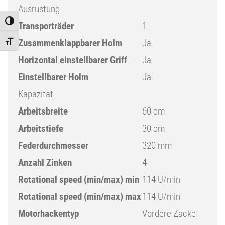
Ausrüstung
Toggle High Contrast
Transporträder
1
Zusammenklappbarer Holm
Ja
Toggle Font size
Horizontal einstellbarer Griff
Ja
Einstellbarer Holm
Ja
Kapazität
Arbeitsbreite
60 cm
Arbeitstiefe
30 cm
Federdurchmesser
320 mm
Anzahl Zinken
4
Rotational speed (min/max) min
114 U/min
Rotational speed (min/max) max
114 U/min
Motorhackentyp
Vordere Zacke