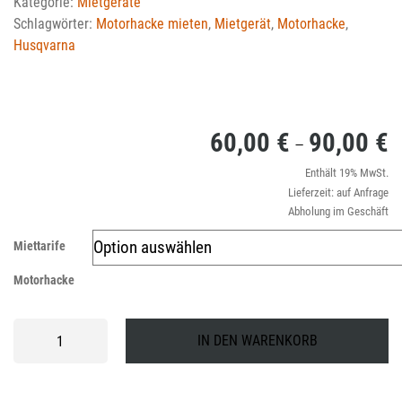
Kategorie:
Mietgeräte
Schlagwörter:
Motorhacke mieten
,
Mietgerät
,
Motorhacke
,
Husqvarna
60,00
€
90,00
€
P
–
6
Enthält 19% MwSt.
Lieferzeit: auf Anfrage
bi
Abholung im Geschäft
9
Miettarife
Motorhacke
Mietgerät
IN DEN WARENKORB
Husqvarna
Motorhacke
TF