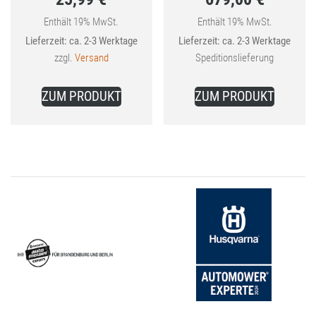
Aktueller
war:
Aktueller
war:
Enthält 19% MwSt.
Enthält 19% MwSt.
Lieferzeit: ca. 2-3 Werktage
Lieferzeit: ca. 2-3 Werktage
Preis
27,99 €
Preis
779,00 €
zzgl.
Versand
Speditionslieferung
ist:
ist:
Dieses
25,99 €.
679,00 €.
ZUM PRODUKT
ZUM PRODUKT
Produkt
weist
mehrere
Varianten
auf.
Die
Optionen
können
auf
der
Produktseite