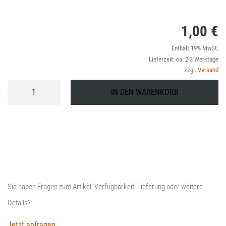
1,00
€
Enthält 19% MwSt.
Lieferzeit: ca. 2-3 Werktage
zzgl.
Versand
Nadelroller
IN DEN WARENKORB
Menge
Sie haben Fragen zum Artikel, Verfügbarkeit, Lieferung oder weitere
Details?
Jetzt anfragen