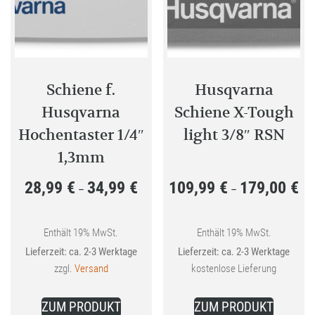
können
auf
der
Produkt
gewählt
Schiene f.
Husqvarna
werden
Husqvarna
Schiene X-Tough
Hochentaster 1/4″
light 3/8″ RSN
1,3mm
28,99
€
34,99
€
109,99
€
179,00
€
Preisspanne:
Pre
–
–
28,99 €
109
bis
bis
Enthält 19% MwSt.
Enthält 19% MwSt.
Lieferzeit: ca. 2-3 Werktage
Lieferzeit: ca. 2-3 Werktage
34,99 €
179
zzgl.
Versand
kostenlose Lieferung
Dieses
Dieses
ZUM PRODUKT
ZUM PRODUKT
Produkt
Produkt