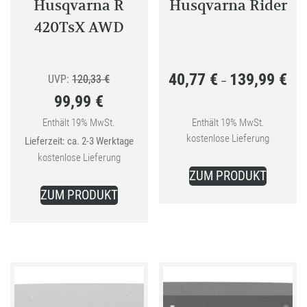
Husqvarna R
Husqvarna Rider
420TsX AWD
40,77
€
139,99
€
Ursprünglicher
Prei
UVP:
120,33
€
–
99,99
€
Preis
40,7
Aktueller
war:
bis
Enthält 19% MwSt.
Enthält 19% MwSt.
kostenlose Lieferung
Lieferzeit: ca. 2-3 Werktage
Preis
120,33 €
139,
kostenlose Lieferung
Dieses
ist:
ZUM PRODUKT
Produkt
99,99 €.
ZUM PRODUKT
weist
mehrer
Variant
auf.
Die
Optione