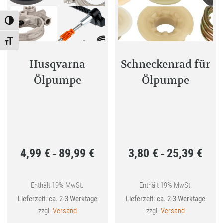
Toggle High Contrast
Toggle Font size
Husqvarna
Schneckenrad für
Ölpumpe
Ölpumpe
4,99
€
89,99
€
3,80
€
25,39
€
Preisspanne:
Preis
–
–
4,99 €
3,80 €
bis
bis
Enthält 19% MwSt.
Enthält 19% MwSt.
Lieferzeit: ca. 2-3 Werktage
Lieferzeit: ca. 2-3 Werktage
89,99 €
25,39 
zzgl.
Versand
zzgl.
Versand