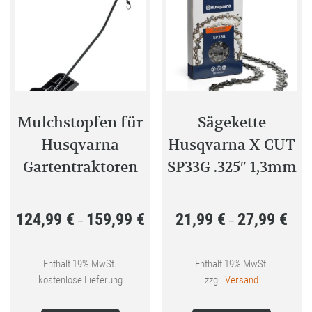
auf.
Die
Die
Optione
Optionen
können
können
auf
auf
der
der
Produkt
Produktseite
gewählt
Mulchstopfen für
Sägekette
gewählt
werden
Husqvarna
Husqvarna X-CUT
werden
Gartentraktoren
SP33G .325″ 1,3mm
124,99
€
159,99
€
21,99
€
27,99
€
Preisspanne:
Preis
–
–
124,99 €
21,99
bis
bis
Enthält 19% MwSt.
Enthält 19% MwSt.
kostenlose Lieferung
zzgl.
Versand
159,99 €
27,99
Dieses
Dieses