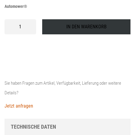
Automower®
Platine
IN DEN WARENKORB
für
Stoßsensor
Husqvarna
Automower®
Menge
Sie haben Fragen zum Artikel, Verfügbarkeit, Lieferung oder weitere
Details?
Jetzt anfragen
TECHNISCHE DATEN