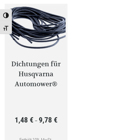
Toggle High Contrast
Toggle Font size
Dichtungen für
Husqvarna
Automower®
1,48
€
9,78
€
Preisspanne:
–
1,48 €
bis
Enthält 19% MwSt.