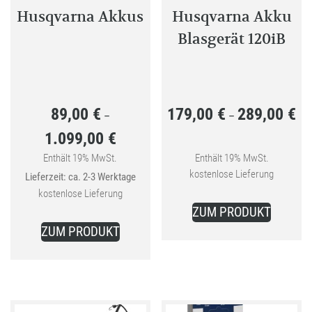
Husqvarna Akkus
Husqvarna Akku
Blasgerät 120iB
89,00
€
179,00
€
289,00
€
Pre
–
–
1.099,00
€
179
Preisspanne:
bis
Enthält 19% MwSt.
Enthält 19% MwSt.
89,00 €
kostenlose Lieferung
Lieferzeit: ca. 2-3 Werktage
289
bis
kostenlose Lieferung
Dieses
1.099,00 €
ZUM PRODUKT
Dieses
Produkt
ZUM PRODUKT
Produkt
weist
weist
mehrer
mehrere
Variant
Varianten
auf.