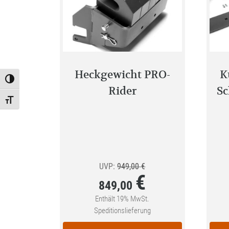
Heckgewicht PRO-
K
Toggle High Contrast
Rider
Sc
Toggle Font size
Ursprünglicher
UVP:
949,00
€
€
Preis
849,00
war:
Enthält 19% MwSt.
Aktueller
Speditionslieferung
949,00 €
Preis