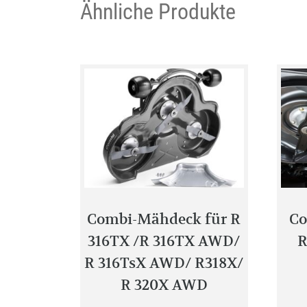
Ähnliche Produkte
Combi-Mähdeck für R
Co
316TX /R 316TX AWD/
R
R 316TsX AWD/ R318X/
R 320X AWD