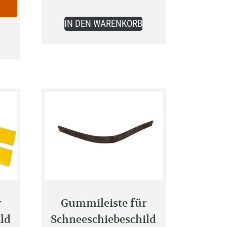
ist:
109,99 €.
IN DEN WARENKORB
r
Gummileiste für
ld
Schneeschiebeschild