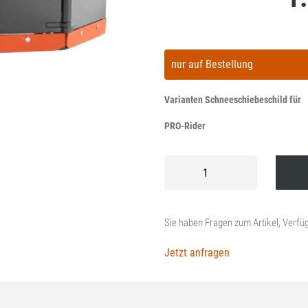
nur auf Bestellung
Varianten Schneeschiebeschild für
PRO-Rider
Schneeschiebeschild
für
PRO-
Rider
Menge
Sie haben Fragen zum Artikel, Verfüg
Jetzt anfragen