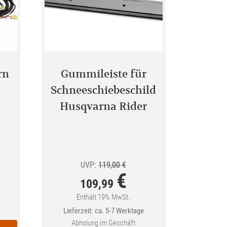
rn
Gummileiste für
Schneeschiebeschild
Husqvarna Rider
ünglicher
Ursprünglicher
UVP:
119,00
€
€
Preis
109,99
war:
Enthält 19% MwSt.
Aktueller
Lieferzeit: ca. 5-7 Werktage
9 €
119,00 €
Preis
Abholung im Geschäft