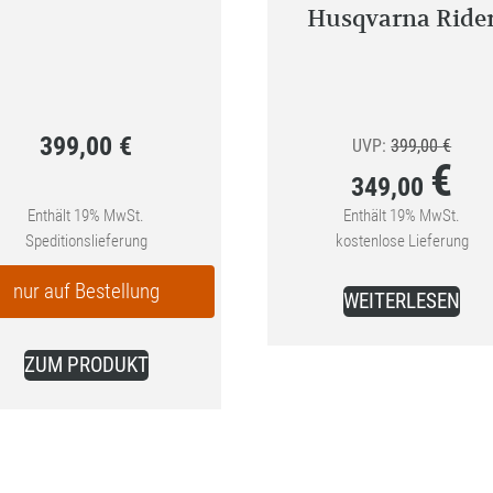
Husqvarna Ride
399,00
€
Urspr
UVP:
399,00
€
€
Preis
349,00
war:
Enthält 19% MwSt.
Enthält 19% MwSt.
Aktueller
Speditionslieferung
kostenlose Lieferung
399,0
Preis
nur auf Bestellung
ist:
WEITERLESEN
349,00 €.
ZUM PRODUKT