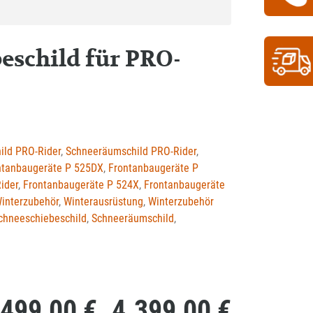
eschild für PRO-
ild PRO-Rider
,
Schneeräumschild PRO-Rider
,
ntanbaugeräte P 525DX
,
Frontanbaugeräte P
ider
,
Frontanbaugeräte P 524X
,
Frontanbaugeräte
interzubehör
,
Winterausrüstung
,
Winterzubehör
chneeschiebeschild
,
Schneeräumschild
,
.499,00
€
4.399,00
€
Preisspanne: