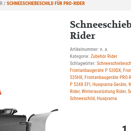
ER
/
SCHNEESCHIEBESCHILD FÜR PRO-RIDER
Schneeschieb
Rider
Artikelnummer:
n. a.
Kategorie:
Zubehör Rider
Schlagwörter:
Schneeschiebesch
Frontanbaugeräte P 520DX
,
Fro
535HX
,
Frontanbaugeräte PRO-R
P 524X EFI
,
Husqvarna-Geräte
,
W
Rider
,
Winterausrüstung Rider
,
S
Schneeschild
,
Husqvarna
1