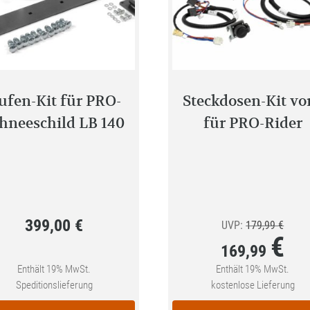
ufen-Kit für PRO-
Steckdosen-Kit vo
hneeschild LB 140
für PRO-Rider
399,00
€
Urspr
UVP:
179,99
€
€
Preis
169,99
war:
Enthält 19% MwSt.
Enthält 19% MwSt.
Aktueller
Speditionslieferung
kostenlose Lieferung
179,9
Preis