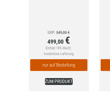
Ursprünglicher
UVP:
549,00
€
€
Preis
499,00
war:
Enthält 19% MwSt.
Aktueller
kostenlose Lieferung
549,00 €
Preis
nur auf Bestellung
ist:
499,00 €.
ZUM PRODUKT