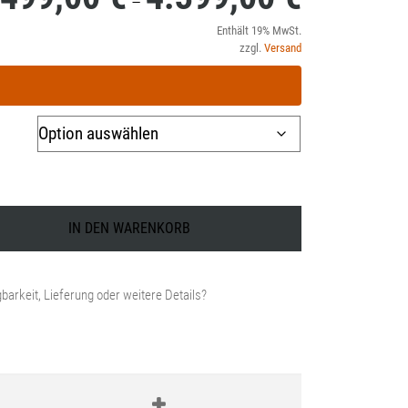
–
1.499,00 €
Enthält 19% MwSt.
zzgl.
Versand
bis
4.399,00 €
IN DEN WARENKORB
barkeit, Lieferung oder weitere Details?