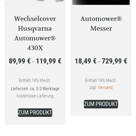
Wechselcover
Automower®
Husqvarna
Messer
Automower®
430X
89,99
€
119,99
€
18,49
€
729,99
€
Preisspanne:
Prei
–
–
89,99 €
18,4
bis
bis
Enthält 19% MwSt.
Enthält 19% MwSt.
zzgl.
Versand
Lieferzeit: ca. 2-3 Werktage
119,99 €
729,
kostenlose Lieferung
Dieses
ZUM PRODUKT
Dieses
Produkt
ZUM PRODUKT
Produkt
weist
weist
mehrer
mehrere
Variant