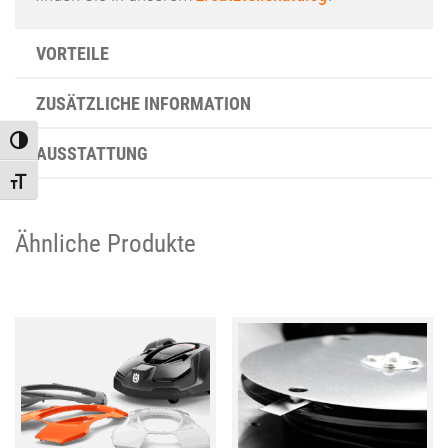
VORTEILE
ZUSÄTZLICHE INFORMATION
Toggle High Contrast
AUSSTATTUNG
Toggle Font size
Ähnliche Produkte