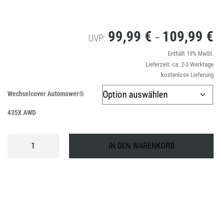
99,99
€
109,99
€
P
–
UVP:
9
Enthält 19% MwSt.
Lieferzeit: ca. 2-3 Werktage
bi
kostenlose Lieferung
1
Wechselcover Automower®
435X AWD
Wechselcover
IN DEN WARENKORB
Automower®
435X
AWD
Menge