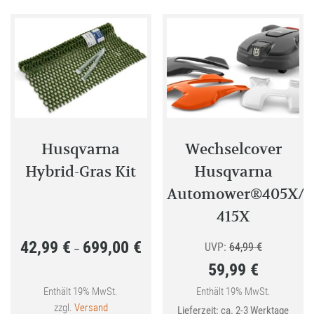
Varianten
auf.
auf.
Die
Die
Optione
Optionen
können
können
auf
auf
der
der
Produkt
Produktseite
gewählt
Husqvarna
Wechselcover
gewählt
werden
Hybrid-Gras Kit
Husqvarna
werden
Automower®405X/
415X
42,99
€
699,00
€
Preisspanne:
Ursprünglic
UVP:
64,99
€
–
59,99
€
42,99 €
Preis
bis
Aktueller
war:
Enthält 19% MwSt.
Enthält 19% MwSt.
zzgl.
Versand
Lieferzeit: ca. 2-3 Werktage
699,00 €
Preis
64,99 €